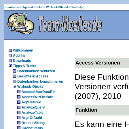
Startseite
>
Tipps & Tricks
>
Wizhook-Objekt
>
WizHelp
Willkommen
Add-Ins
Downloads
Access-Versionen
Tipps & Tricks
Datenbanken schützen
Diese Funktion
Berichte in Access
Datenbanken komprimieren
Versionen verf
Wizhook-Objekt
AccessUserDataDir
(2007), 2010
AccessWizFilePath
AdpUIDPwd
AnalyzeQuery
Funktion
AnalyzeTable
ArgsOfActid
Es kann eine H
BracketString
CacheStatus