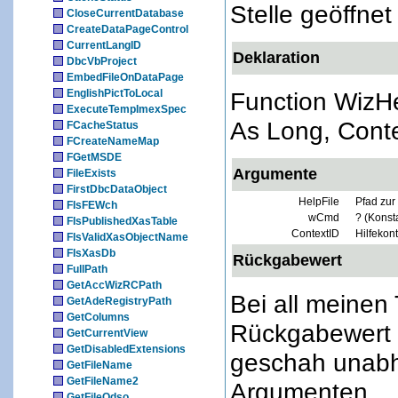
Stelle geöffne
CloseCurrentDatabase
CreateDataPageControl
CurrentLangID
Deklaration
DbcVbProject
EmbedFileOnDataPage
EnglishPictToLocal
Function WizHe
ExecuteTempImexSpec
As Long, Cont
FCacheStatus
FCreateNameMap
FGetMSDE
Argumente
FileExists
FirstDbcDataObject
HelpFile
Pfad zur 
FIsFEWch
wCmd
? (Konst
FIsPublishedXasTable
ContextID
Hilfekon
FIsValidXasObjectName
FIsXasDb
Rückgabewert
FullPath
GetAccWizRCPath
Bei all meinen
GetAdeRegistryPath
GetColumns
Rückgabewert 
GetCurrentView
GetDisabledExtensions
geschah unab
GetFileName
GetFileName2
Argumenten.
GetFileOdso