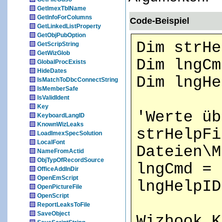
GetImexTblName
GetInfoForColumns
Code-Beispiel
GetLinkedListProperty
GetObjPubOption
Dim strHe
GetScripString
GetWizGlob
Dim lngCm
GlobalProcExists
HideDates
Dim lngHe
IsMatchToDbcConnectString
IsMemberSafe
IsValidIdent
Key
'Werte üb
KeyboardLangID
KnownWizLeaks
strHelpFi
LoadImexSpecSolution
LocalFont
Dateien\M
NameFromActid
ObjTypOfRecordSource
lngCmd = 
OfficeAddInDir
OpenEmScript
lngHelpID
OpenPictureFile
OpenScript
ReportLeaksToFile
SaveObject
Wizhook.K