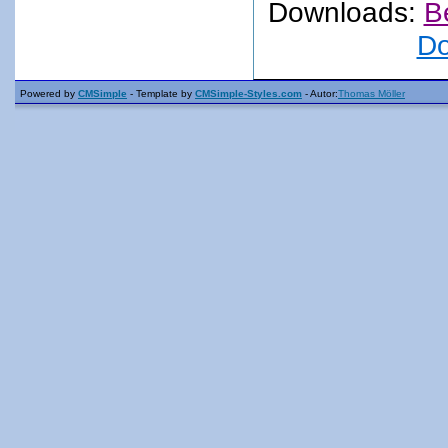
Downloads:
B
Do
Powered by
CMSimple
- Template by
CMSimple-Styles.com
- Autor:
Thomas Möller