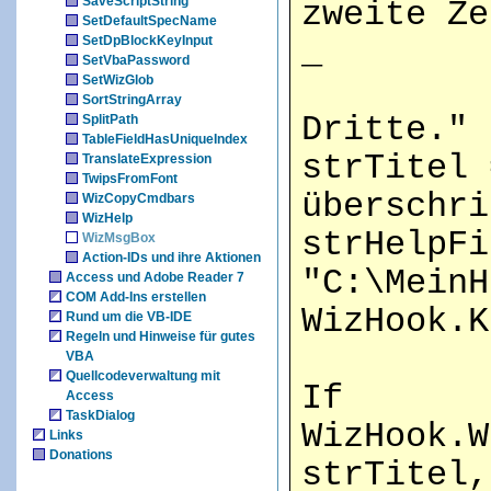
SaveScriptString
zweite Ze
SetDefaultSpecName
SetDpBlockKeyInput
_
SetVbaPassword
SetWizGlob
"Hier
SortStringArray
Dritte."
SplitPath
TableFieldHasUniqueIndex
strTitel 
TranslateExpression
TwipsFromFont
überschri
WizCopyCmdbars
WizHelp
strHelpFi
WizMsgBox
Action-IDs und ihre Aktionen
"C:\MeinH
Access und Adobe Reader 7
COM Add-Ins erstellen
WizHook.K
Rund um die VB-IDE
Regeln und Hinweise für gutes
VBA
Quellcodeverwaltung mit
If
Access
TaskDialog
WizHook.W
Links
Donations
strTitel,