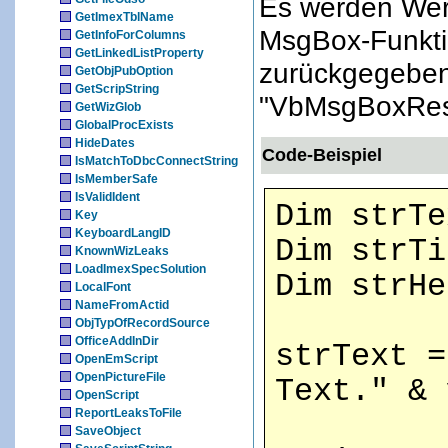
Es werden Wert
GetImexTblName
MsgBox-Funkti
GetInfoForColumns
GetLinkedListProperty
zurückgegeben
GetObjPubOption
GetScripString
"VbMsgBoxResu
GetWizGlob
GlobalProcExists
HideDates
Code-Beispiel
IsMatchToDbcConnectString
IsMemberSafe
IsValidIdent
Dim strTe
Key
KeyboardLangID
Dim strTi
KnownWizLeaks
LoadImexSpecSolution
Dim strHe
LocalFont
NameFromActid
ObjTypOfRecordSource
OfficeAddInDir
strText =
OpenEmScript
OpenPictureFile
Text." & 
OpenScript
ReportLeaksToFile
"Dies
SaveObject