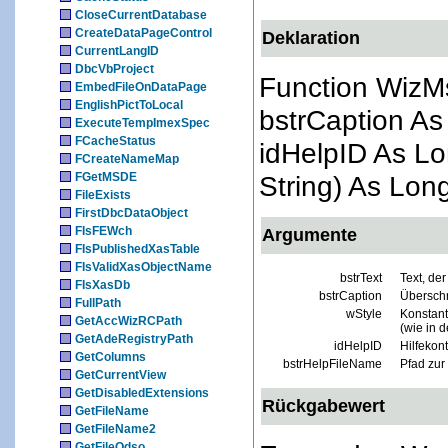
CloseCurrentDatabase
CreateDataPageControl
Deklaration
CurrentLangID
DbcVbProject
Function WizMs
EmbedFileOnDataPage
EnglishPictToLocal
bstrCaption As
ExecuteTempImexSpec
FCacheStatus
idHelpID As Lo
FCreateNameMap
FGetMSDE
String) As Lon
FileExists
FirstDbcDataObject
FIsFEWch
Argumente
FIsPublishedXasTable
FIsValidXasObjectName
bstrText
Text, de
FIsXasDb
bstrCaption
Überschr
FullPath
wStyle
Konstant
GetAccWizRCPath
(wie in 
GetAdeRegistryPath
idHelpID
Hilfekon
GetColumns
bstrHelpFileName
Pfad zur 
GetCurrentView
GetDisabledExtensions
Rückgabewert
GetFileName
GetFileName2
GetFileOdso