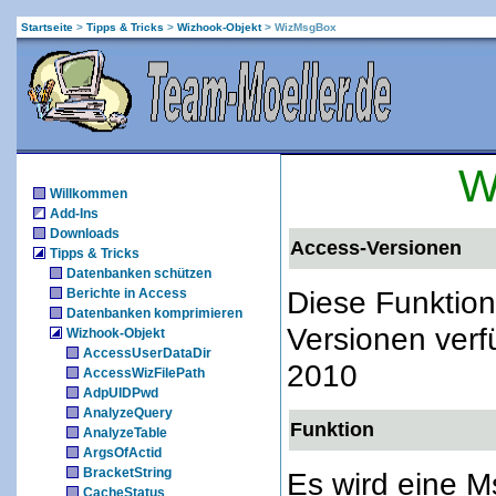
Startseite
>
Tipps & Tricks
>
Wizhook-Objekt
>
WizMsgBox
W
Willkommen
Add-Ins
Downloads
Access-Versionen
Tipps & Tricks
Datenbanken schützen
Diese Funktion
Berichte in Access
Datenbanken komprimieren
Versionen verf
Wizhook-Objekt
AccessUserDataDir
2010
AccessWizFilePath
AdpUIDPwd
AnalyzeQuery
Funktion
AnalyzeTable
ArgsOfActid
BracketString
Es wird eine M
CacheStatus