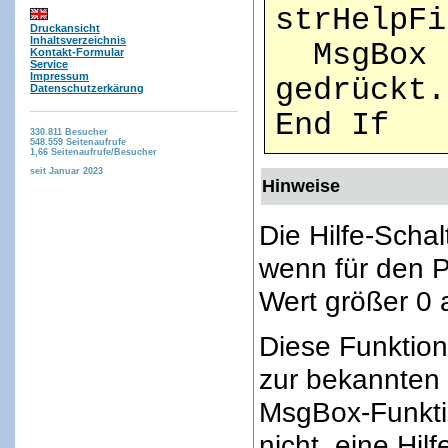
strHelpFi
Druckansicht
Inhaltsverzeichnis
MsgBox "
Kontakt-Formular
Service
Impressum
gedrückt.
Datenschutzerkärung
End If
330.811
Besucher
548.559
Seitenaufrufe
1,66
Seitenaufrufe/Besucher
seit Januar 2023
Hinweise
Die Hilfe-Schal
wenn für den P
Wert größer 0
Diese Funktion
zur bekannten 
MsgBox-Funktio
nicht, eine Hilf