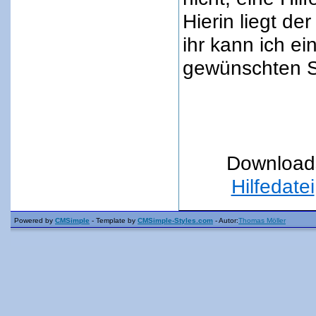
Hierin liegt der
ihr kann ich ei
gewünschten St
Download
Hilfedatei
Powered by
CMSimple
- Template by
CMSimple-Styles.com
- Autor:
Thomas Möller