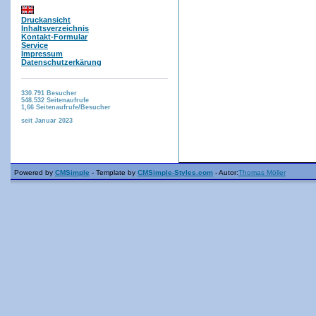
Druckansicht
Inhaltsverzeichnis
Kontakt-Formular
Service
Impressum
Datenschutzerkärung
330.791
Besucher
548.532
Seitenaufrufe
1,66
Seitenaufrufe/Besucher
seit Januar 2023
Powered by
CMSimple
- Template by
CMSimple-Styles.com
- Autor:
Thomas Möller