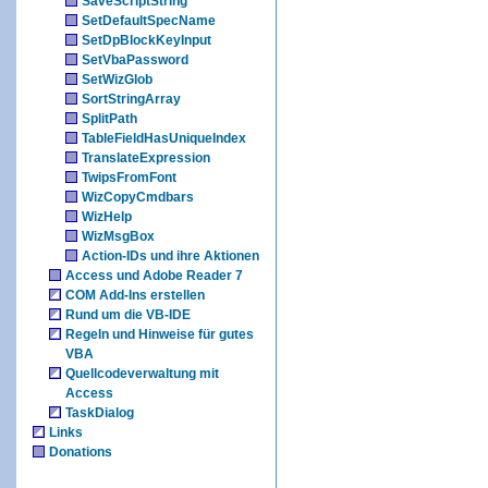
SaveScriptString
SetDefaultSpecName
SetDpBlockKeyInput
SetVbaPassword
SetWizGlob
SortStringArray
SplitPath
TableFieldHasUniqueIndex
TranslateExpression
TwipsFromFont
WizCopyCmdbars
WizHelp
WizMsgBox
Action-IDs und ihre Aktionen
Access und Adobe Reader 7
COM Add-Ins erstellen
Rund um die VB-IDE
Regeln und Hinweise für gutes
VBA
Quellcodeverwaltung mit
Access
TaskDialog
Links
Donations