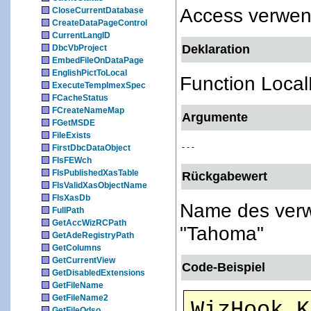
Access verwen
CloseCurrentDatabase
CreateDataPageControl
CurrentLangID
Deklaration
DbcVbProject
EmbedFileOnDataPage
EnglishPictToLocal
Function Local
ExecuteTempImexSpec
FCacheStatus
FCreateNameMap
Argumente
FGetMSDE
FileExists
- - -
FirstDbcDataObject
FIsFEWch
FIsPublishedXasTable
Rückgabewert
FIsValidXasObjectName
FIsXasDb
Name des verw
FullPath
GetAccWizRCPath
"Tahoma"
GetAdeRegistryPath
GetColumns
GetCurrentView
Code-Beispiel
GetDisabledExtensions
GetFileName
GetFileName2
WizHook.K
GetFileOdso