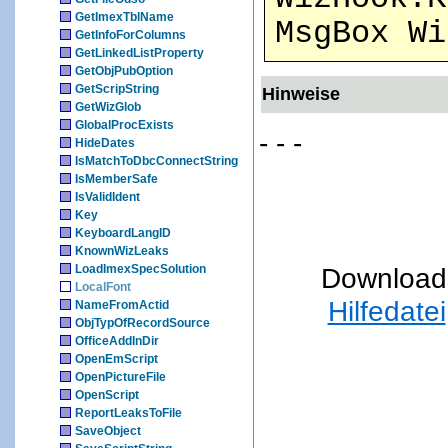
GetImexTblName
MsgBox Wi
GetInfoForColumns
GetLinkedListProperty
GetObjPubOption
GetScripString
Hinweise
GetWizGlob
GlobalProcExists
- - -
HideDates
IsMatchToDbcConnectString
IsMemberSafe
IsValidIdent
Key
KeyboardLangID
KnownWizLeaks
LoadImexSpecSolution
Download
LocalFont
Hilfedatei
NameFromActid
ObjTypOfRecordSource
OfficeAddInDir
OpenEmScript
OpenPictureFile
OpenScript
ReportLeaksToFile
SaveObject