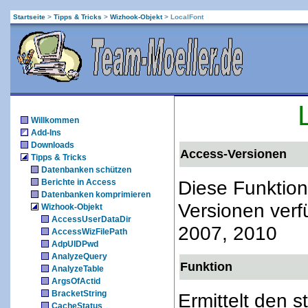
Startseite
>
Tipps & Tricks
>
Wizhook-Objekt
>
LocalFont
Willkommen
Add-Ins
Downloads
Access-Versionen
Tipps & Tricks
Datenbanken schützen
Diese Funktion
Berichte in Access
Datenbanken komprimieren
Versionen verf
Wizhook-Objekt
AccessUserDataDir
2007, 2010
AccessWizFilePath
AdpUIDPwd
AnalyzeQuery
Funktion
AnalyzeTable
ArgsOfActid
BracketString
Ermittelt den 
CacheStatus