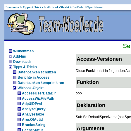
Startseite
>
Tipps & Tricks
>
Wizhook-Objekt
>
SetDefaultSpecName
Se
Willkommen
Add-Ins
Access-Versionen
Downloads
Tipps & Tricks
Diese Funktion ist in folgenden A
Datenbanken schützen
Berichte in Access
Funktion
Datenbanken komprimieren
Wizhook-Objekt
AccessUserDataDir
???
AccessWizFilePath
AdpUIDPwd
Deklaration
AnalyzeQuery
AnalyzeTable
Sub SetDefaultSpecName(bstrSpe
ArgsOfActid
BracketString
Argumente
CacheStatus