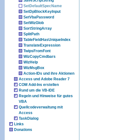
SaveScriptString
SetDefaultSpecName
SetDpBlockKeyInput
SetVbaPassword
SetWizGlob
SortStringArray
SplitPath
TableFieldHasUniqueIndex
TranslateExpression
TwipsFromFont
WizCopyCmdbars
WizHelp
WizMsgBox
Action-IDs und ihre Aktionen
Access und Adobe Reader 7
COM Add-Ins erstellen
Rund um die VB-IDE
Regeln und Hinweise für gutes
VBA
Quellcodeverwaltung mit
Access
TaskDialog
Links
Donations