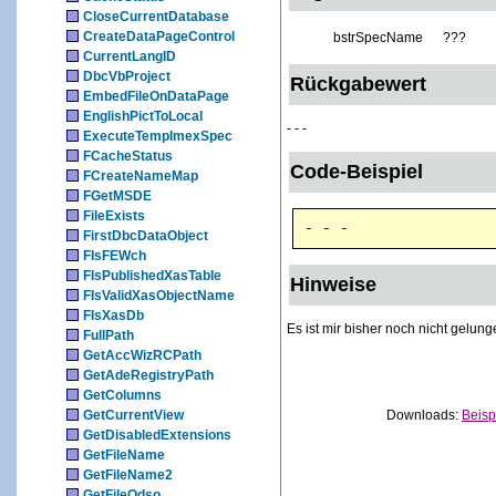
CloseCurrentDatabase
CreateDataPageControl
bstrSpecName
???
CurrentLangID
DbcVbProject
Rückgabewert
EmbedFileOnDataPage
EnglishPictToLocal
- - -
ExecuteTempImexSpec
FCacheStatus
Code-Beispiel
FCreateNameMap
FGetMSDE
FileExists
- - -
FirstDbcDataObject
FIsFEWch
FIsPublishedXasTable
Hinweise
FIsValidXasObjectName
FIsXasDb
Es ist mir bisher noch nicht gelun
FullPath
GetAccWizRCPath
GetAdeRegistryPath
GetColumns
GetCurrentView
Downloads:
Beisp
GetDisabledExtensions
GetFileName
GetFileName2
GetFileOdso