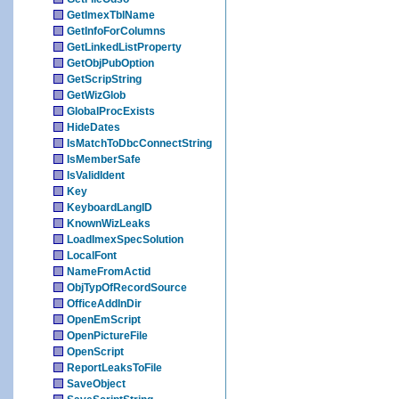
GetImexTblName
GetInfoForColumns
GetLinkedListProperty
GetObjPubOption
GetScripString
GetWizGlob
GlobalProcExists
HideDates
IsMatchToDbcConnectString
IsMemberSafe
IsValidIdent
Key
KeyboardLangID
KnownWizLeaks
LoadImexSpecSolution
LocalFont
NameFromActid
ObjTypOfRecordSource
OfficeAddInDir
OpenEmScript
OpenPictureFile
OpenScript
ReportLeaksToFile
SaveObject