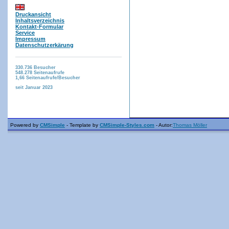
Druckansicht
Inhaltsverzeichnis
Kontakt-Formular
Service
Impressum
Datenschutzerkärung
330.736
Besucher
548.278
Seitenaufrufe
1,66
Seitenaufrufe/Besucher
seit Januar 2023
Powered by
CMSimple
- Template by
CMSimple-Styles.com
- Autor:
Thomas Möller