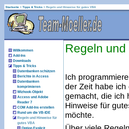
Startseite
>
Tipps & Tricks
>
Regeln und Hinweise für gutes VBA
Regeln und 
Willkommen
Add-Ins
Downloads
Tipps & Tricks
Datenbanken schützen
Ich programmiere
Berichte in Access
Datenbanken
der Zeit habe ich
komprimieren
Wizhook-Objekt
gemacht, die ich 
Access und Adobe
Reader 7
Hinweise für gute
COM Add-Ins erstellen
möchte.
Rund um die VB-IDE
Regeln und Hinweise für
gutes VBA
Über viele Regel
Option Explicit