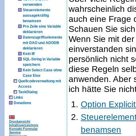
verwenden
wahrscheinlich dis
Steuerelemente
aussagekräftig
auch eine Frage d
benamsen
Schauen Sie sich
Pro Zeile eine Variable
deklarieren
Wenn Sie mit der 
Datenzugriffselemente
mit DAO und ADODB
einverstanden sin
deklarieren
Kein IIf
persönlich nicht
SQL-String in Variable
speichern
diese Regeln selb
Kein Select Case ohne
Case Else
anwenden. Aber s
Quellcodeverwaltung mit
ich hätte Sie nich
Access
TaskDialog
Links
Option Explic
Donations
Steuerelement
Druckansicht
Inhaltsverzeichnis
benamsen
Kontakt-Formular
Service