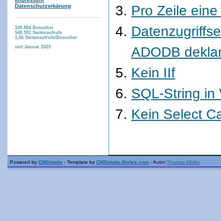
Impressum
Pro Zeile eine
Datenschutzerkärung
Datenzugriffs
330.804
Besucher
548.551
Seitenaufrufe
1,66
Seitenaufrufe/Besucher
ADODB deklar
seit Januar 2023
Kein IIf
SQL-String in 
Kein Select C
Powered by
CMSimple
- Template by
CMSimple-Styles.com
- Autor:
Thomas Möller