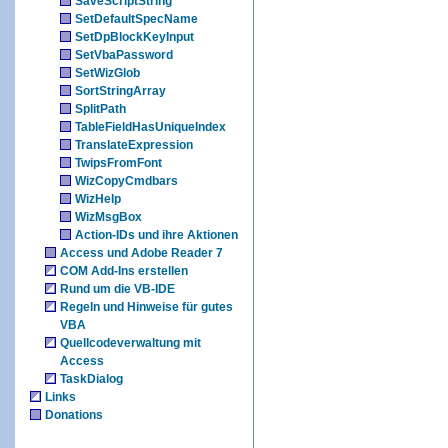
SaveScriptString
SetDefaultSpecName
SetDpBlockKeyInput
SetVbaPassword
SetWizGlob
SortStringArray
SplitPath
TableFieldHasUniqueIndex
TranslateExpression
TwipsFromFont
WizCopyCmdbars
WizHelp
WizMsgBox
Action-IDs und ihre Aktionen
Access und Adobe Reader 7
COM Add-Ins erstellen
Rund um die VB-IDE
Regeln und Hinweise für gutes
VBA
Quellcodeverwaltung mit
Access
TaskDialog
Links
Donations