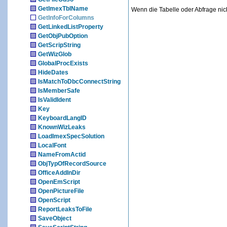
GetImexTblName
Wenn die Tabelle oder Abfrage nicht
GetInfoForColumns
GetLinkedListProperty
GetObjPubOption
GetScripString
GetWizGlob
GlobalProcExists
HideDates
IsMatchToDbcConnectString
IsMemberSafe
IsValidIdent
Key
KeyboardLangID
KnownWizLeaks
LoadImexSpecSolution
LocalFont
NameFromActid
ObjTypOfRecordSource
OfficeAddInDir
OpenEmScript
OpenPictureFile
OpenScript
ReportLeaksToFile
SaveObject