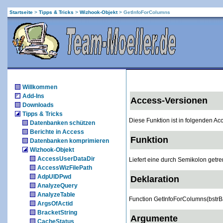
Startseite
>
Tipps & Tricks
>
Wizhook-Objekt
>
GetInfoForColumns
Willkommen
Add-Ins
Access-Versionen
Downloads
Tipps & Tricks
Diese Funktion ist in folgenden A
Datenbanken schützen
Berichte in Access
Funktion
Datenbanken komprimieren
Wizhook-Objekt
AccessUserDataDir
Liefert eine durch Semikolon getren
AccessWizFilePath
AdpUIDPwd
Deklaration
AnalyzeQuery
AnalyzeTable
Function GetInfoForColumns(bstrBa
ArgsOfActid
BracketString
Argumente
CacheStatus