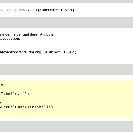
er Tabelle, einer Abfrage oder ein SQL-String
te der Felder und deren Attribute.
 ausgegeben:
typenkonstante (dbLong = 4, dbText = 10, etc.)
ing
tTabelle, "")
9
oForColumns(strTabelle)