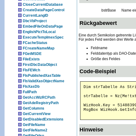
CloseCurrentDatabase
CreateDataPageControl
bstrBase
Name ein
CurrentLangID
DbcVbProject
Rückgabewert
EmbedFileOnDataPage
EnglishPictToLocal
Eine durch Semikolon getrennte Lis
ExecuteTempImexSpec
Für jedes Feld werden drei Werte
FCacheStatus
Feldname
FCreateNameMap
Felddatentyp als DAO-Daten
FGetMSDE
Größe des Feldes
FileExists
FirstDbcDataObject
FIsFEWch
Code-Beispiel
FIsPublishedXasTable
FIsValidXasObjectName
FIsXasDb
Dim strTabelle As Str
FullPath
strTabelle = Nz(Me!tx
GetAccWizRCPath
GetAdeRegistryPath
WizHook.Key = 5148839
GetColumns
MsgBox WizHook.GetInf
GetCurrentView
GetDisabledExtensions
GetFileName
Hinweise
GetFileName2
GetFileOdso