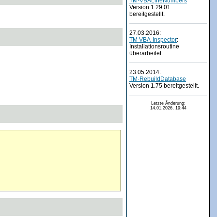
TM-VBALineNumbers
Version 1.29.01
bereitgestellt.
27.03.2016:
TM VBA-Inspector
:
Installationsroutine
überarbeitet.
23.05.2014:
TM-RebuildDatabase
Version 1.75 bereitgestellt.
Letzte Änderung:
14.01.2026, 19:44