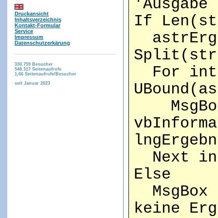
'Ausgabe 
Druckansicht
If Len(st
Inhaltsverzeichnis
Kontakt-Formular
Service
astrErge
Impressum
Datenschutzerkärung
Split(str
330.759
Besucher
For intI
548.317
Seitenaufrufe
1,66
Seitenaufrufe/Besucher
seit Januar 2023
UBound(as
MsgBox 
vbInforma
lngErgebn
Next in
Else
MsgBox "
keine Erg