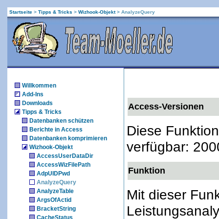
Startseite
>
Tipps & Tricks
>
Wizhook-Objekt
>
AnalyzeQuery
Willkommen
Add-Ins
Downloads
Access-Versionen
Tipps & Tricks
Datenbanken schützen
Diese Funktion
Berichte in Access
Datenbanken komprimieren
verfügbar: 200
Wizhook-Objekt
AccessUserDataDir
AccessWizFilePath
Funktion
AdpUIDPwd
AnalyzeQuery
Mit dieser Funk
AnalyzeTable
ArgsOfActid
Leistungsanaly
BracketString
CacheStatus