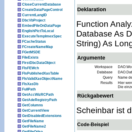
CloseCurrentDatabase
Deklaration
CreateDataPageControl
CurrentLangID
DbcVbProject
Function Anal
EmbedFileOnDataPage
EnglishPictToLocal
Database As Da
ExecuteTempImexSpec
String) As Lon
FCacheStatus
FCreateNameMap
FGetMSDE
Argumente
FileExists
FirstDbcDataObject
Workspace
DAO.Work
FIsFEWch
Database
DAO.Date
FIsPublishedXasTable
Query
Name de
FIsValidXasObjectName
Results
Hier wer
FIsXasDb
Die einz
FullPath
GetAccWizRCPath
Rückgabewert
GetAdeRegistryPath
GetColumns
Scheinbar ist 
GetCurrentView
GetDisabledExtensions
GetFileName
Code-Beispiel
GetFileName2
GetFileOdso