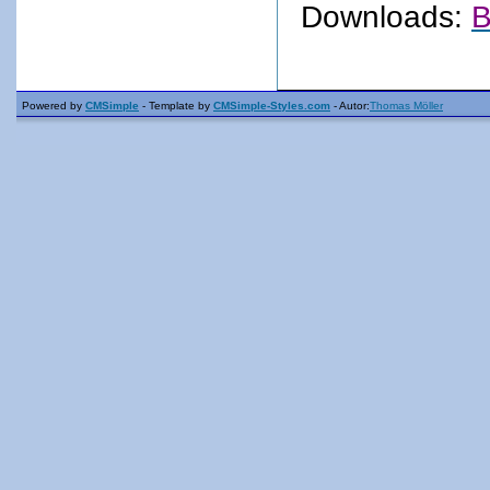
Downloads:
B
Powered by
CMSimple
- Template by
CMSimple-Styles.com
- Autor:
Thomas Möller