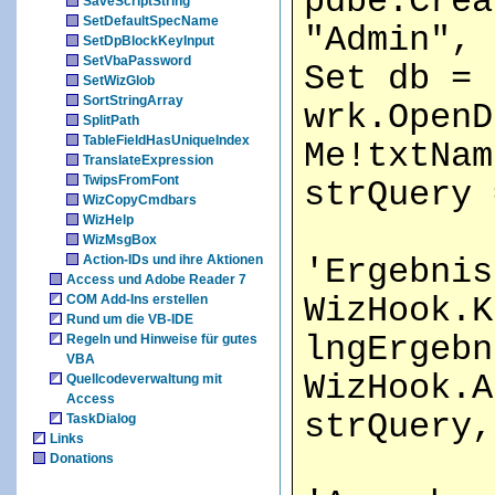
pdbe.Crea
SaveScriptString
SetDefaultSpecName
"Admin", 
SetDpBlockKeyInput
SetVbaPassword
Set db =
SetWizGlob
SortStringArray
wrk.OpenD
SplitPath
TableFieldHasUniqueIndex
Me!txtNam
TranslateExpression
TwipsFromFont
strQuery 
WizCopyCmdbars
WizHelp
WizMsgBox
Action-IDs und ihre Aktionen
'Ergebnis
Access und Adobe Reader 7
COM Add-Ins erstellen
WizHook.K
Rund um die VB-IDE
lngErgebn
Regeln und Hinweise für gutes
VBA
WizHook.A
Quellcodeverwaltung mit
Access
strQuery,
TaskDialog
Links
Donations