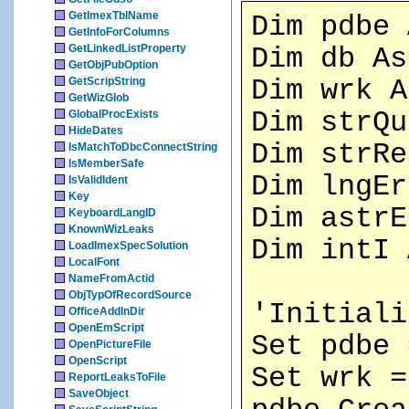
GetImexTblName
Dim pdbe 
GetInfoForColumns
GetLinkedListProperty
Dim db As
GetObjPubOption
GetScripString
Dim wrk A
GetWizGlob
Dim strQu
GlobalProcExists
HideDates
Dim strRe
IsMatchToDbcConnectString
IsMemberSafe
Dim lngEr
IsValidIdent
Key
Dim astrE
KeyboardLangID
KnownWizLeaks
Dim intI 
LoadImexSpecSolution
LocalFont
NameFromActid
ObjTypOfRecordSource
'Initiali
OfficeAddInDir
OpenEmScript
Set pdbe 
OpenPictureFile
OpenScript
Set wrk =
ReportLeaksToFile
SaveObject