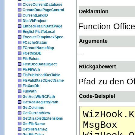
CloseCurrentDatabase
CreateDataPageControl
Deklaration
CurrentLangID
DbcVbProject
Function Office
EmbedFileOnDataPage
EnglishPictToLocal
ExecuteTempImexSpec
Argumente
FCacheStatus
FCreateNameMap
FGetMSDE
- - -
FileExists
FirstDbcDataObject
Rückgabewert
FIsFEWch
FIsPublishedXasTable
Pfad zu den Of
FIsValidXasObjectName
FIsXasDb
FullPath
Code-Beispiel
GetAccWizRCPath
GetAdeRegistryPath
GetColumns
WizHook.K
GetCurrentView
GetDisabledExtensions
MsgBox
GetFileName
GetFileName2
GetFileOdso