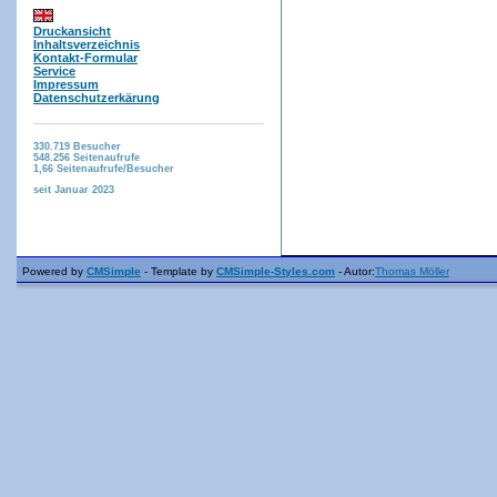
Druckansicht
Inhaltsverzeichnis
Kontakt-Formular
Service
Impressum
Datenschutzerkärung
330.719
Besucher
548.256
Seitenaufrufe
1,66
Seitenaufrufe/Besucher
seit Januar 2023
Powered by
CMSimple
- Template by
CMSimple-Styles.com
- Autor:
Thomas Möller