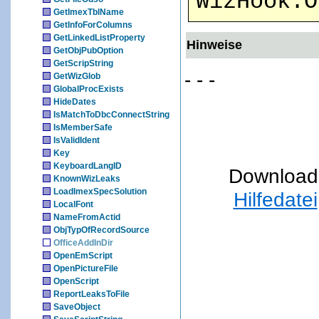
WizHook.O
GetImexTblName
GetInfoForColumns
GetLinkedListProperty
Hinweise
GetObjPubOption
GetScripString
- - -
GetWizGlob
GlobalProcExists
HideDates
IsMatchToDbcConnectString
IsMemberSafe
IsValidIdent
Key
KeyboardLangID
Download
KnownWizLeaks
LoadImexSpecSolution
Hilfedatei
LocalFont
NameFromActid
ObjTypOfRecordSource
OfficeAddInDir
OpenEmScript
OpenPictureFile
OpenScript
ReportLeaksToFile
SaveObject