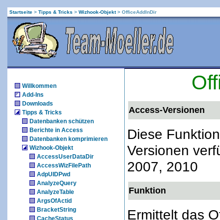
Startseite
>
Tipps & Tricks
>
Wizhook-Objekt
>
OfficeAddInDir
Off
Willkommen
Add-Ins
Downloads
Access-Versionen
Tipps & Tricks
Datenbanken schützen
Diese Funktion
Berichte in Access
Datenbanken komprimieren
Versionen verf
Wizhook-Objekt
AccessUserDataDir
2007, 2010
AccessWizFilePath
AdpUIDPwd
AnalyzeQuery
Funktion
AnalyzeTable
ArgsOfActid
BracketString
Ermittelt das O
CacheStatus