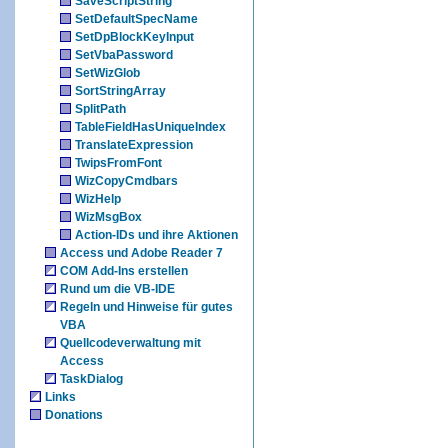
SaveScriptString
SetDefaultSpecName
SetDpBlockKeyInput
SetVbaPassword
SetWizGlob
SortStringArray
SplitPath
TableFieldHasUniqueIndex
TranslateExpression
TwipsFromFont
WizCopyCmdbars
WizHelp
WizMsgBox
Action-IDs und ihre Aktionen
Access und Adobe Reader 7
COM Add-Ins erstellen
Rund um die VB-IDE
Regeln und Hinweise für gutes
VBA
Quellcodeverwaltung mit
Access
TaskDialog
Links
Donations