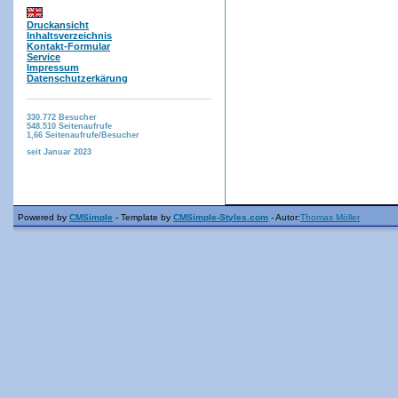
Druckansicht
Inhaltsverzeichnis
Kontakt-Formular
Service
Impressum
Datenschutzerkärung
330.772
Besucher
548.510
Seitenaufrufe
1,66
Seitenaufrufe/Besucher
seit Januar 2023
Powered by
CMSimple
- Template by
CMSimple-Styles.com
- Autor:
Thomas Möller