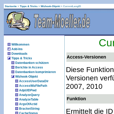
Startseite
>
Tipps & Tricks
>
Wizhook-Objekt
>
CurrentLangID
Cu
Willkommen
Add-Ins
Downloads
Access-Versionen
Tipps & Tricks
Datenbanken schützen
Diese Funktion
Berichte in Access
Datenbanken komprimieren
Versionen verf
Wizhook-Objekt
AccessUserDataDir
2007, 2010
AccessWizFilePath
AdpUIDPwd
AnalyzeQuery
Funktion
AnalyzeTable
ArgsOfActid
BracketString
Ermittelt die I
CacheStatus