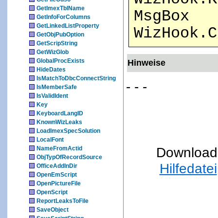
GetImexTblName
MsgBox
GetInfoForColumns
GetLinkedListProperty
WizHook.C
GetObjPubOption
GetScripString
GetWizGlob
GlobalProcExists
Hinweise
HideDates
IsMatchToDbcConnectString
- - -
IsMemberSafe
IsValidIdent
Key
KeyboardLangID
KnownWizLeaks
LoadImexSpecSolution
LocalFont
Download
NameFromActid
ObjTypOfRecordSource
Hilfedatei
OfficeAddInDir
OpenEmScript
OpenPictureFile
OpenScript
ReportLeaksToFile
SaveObject