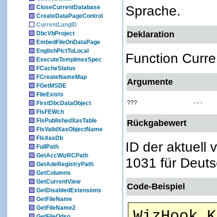
Sprache.
CloseCurrentDatabase
CreateDataPageControl
CurrentLangID
Deklaration
DbcVbProject
EmbedFileOnDataPage
EnglishPictToLocal
Function Curre
ExecuteTempImexSpec
FCacheStatus
FCreateNameMap
Argumente
FGetMSDE
FileExists
???
- - -
FirstDbcDataObject
FIsFEWch
FIsPublishedXasTable
Rückgabewert
FIsValidXasObjectName
FIsXasDb
ID der aktuell
FullPath
GetAccWizRCPath
1031 für Deuts
GetAdeRegistryPath
GetColumns
GetCurrentView
Code-Beispiel
GetDisabledExtensions
GetFileName
GetFileName2
WizHook.K
GetFileOdso