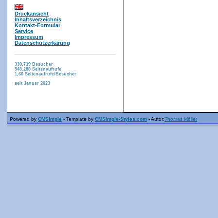
Druckansicht
Inhaltsverzeichnis
Kontakt-Formular
Service
Impressum
Datenschutzerkärung
330.739
Besucher
548.288
Seitenaufrufe
1,66
Seitenaufrufe/Besucher
seit Januar 2023
Powered by
CMSimple
- Template by
CMSimple-Styles.com
- Autor:
Thomas Möller