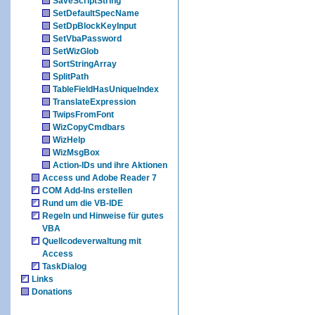
SaveScriptString
SetDefaultSpecName
SetDpBlockKeyInput
SetVbaPassword
SetWizGlob
SortStringArray
SplitPath
TableFieldHasUniqueIndex
TranslateExpression
TwipsFromFont
WizCopyCmdbars
WizHelp
WizMsgBox
Action-IDs und ihre Aktionen
Access und Adobe Reader 7
COM Add-Ins erstellen
Rund um die VB-IDE
Regeln und Hinweise für gutes
VBA
Quellcodeverwaltung mit
Access
TaskDialog
Links
Donations