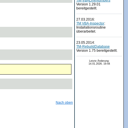
TM-VBALineNumbers
Version 1.29.01
bereitgestellt.
27.03.2016:
TM VBA-Inspector
:
Installationsroutine
überarbeitet.
23.05.2014:
TM-RebuildDatabase
Version 1.75 bereitgestellt.
Letzte Änderung:
14.01.2026, 19:44
Nach oben