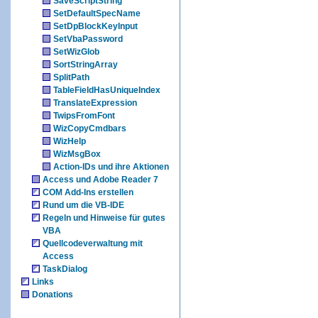
SaveScriptString
SetDefaultSpecName
SetDpBlockKeyInput
SetVbaPassword
SetWizGlob
SortStringArray
SplitPath
TableFieldHasUniqueIndex
TranslateExpression
TwipsFromFont
WizCopyCmdbars
WizHelp
WizMsgBox
Action-IDs und ihre Aktionen
Access und Adobe Reader 7
COM Add-Ins erstellen
Rund um die VB-IDE
Regeln und Hinweise für gutes
VBA
Quellcodeverwaltung mit
Access
TaskDialog
Links
Donations