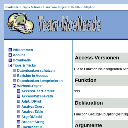
Startseite
>
Tipps & Tricks
>
Wizhook-Objekt
>
GetObjPubOption
Willkommen
Add-Ins
Access-Versionen
Downloads
Tipps & Tricks
Diese Funktion ist in folgenden A
Datenbanken schützen
Berichte in Access
Funktion
Datenbanken komprimieren
Wizhook-Objekt
AccessUserDataDir
???
AccessWizFilePath
AdpUIDPwd
Deklaration
AnalyzeQuery
AnalyzeTable
Function GetObjPubOption(bstrObje
ArgsOfActid
BracketString
Argumente
CacheStatus