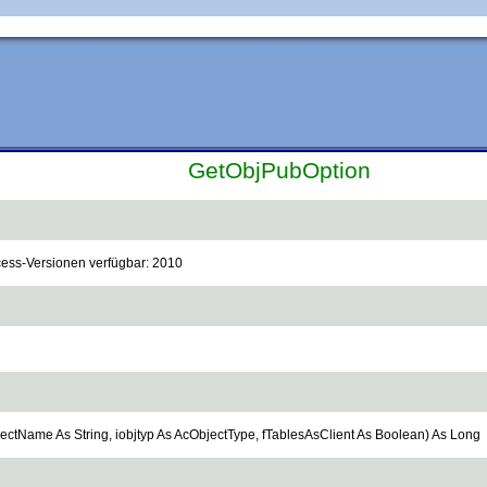
GetObjPubOption
ccess-Versionen verfügbar: 2010
ctName As String, iobjtyp As AcObjectType, fTablesAsClient As Boolean) As Long