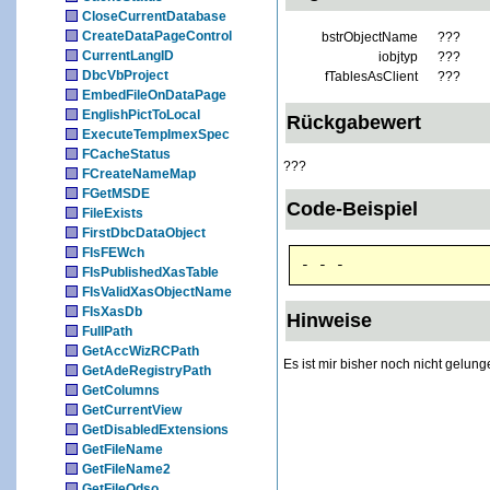
CloseCurrentDatabase
CreateDataPageControl
bstrObjectName
???
CurrentLangID
iobjtyp
???
DbcVbProject
fTablesAsClient
???
EmbedFileOnDataPage
EnglishPictToLocal
Rückgabewert
ExecuteTempImexSpec
FCacheStatus
???
FCreateNameMap
FGetMSDE
Code-Beispiel
FileExists
FirstDbcDataObject
FIsFEWch
- - -
FIsPublishedXasTable
FIsValidXasObjectName
FIsXasDb
Hinweise
FullPath
GetAccWizRCPath
Es ist mir bisher noch nicht gelun
GetAdeRegistryPath
GetColumns
GetCurrentView
GetDisabledExtensions
GetFileName
GetFileName2
GetFileOdso