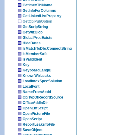
GetImexTblName
GetInfoForColumns
GetLinkedListProperty
GetObjPubOption
GetScripString
GetWizGlob
GlobalProcExists
HideDates
IsMatchToDbcConnectString
IsMemberSafe
IsValidIdent
Key
KeyboardLangID
KnownWizLeaks
LoadImexSpecSolution
LocalFont
NameFromActid
ObjTypOfRecordSource
OfficeAddInDir
OpenEmScript
OpenPictureFile
OpenScript
ReportLeaksToFile
SaveObject