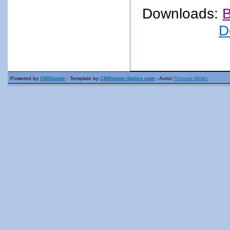
Downloads:
B
D
Powered by
CMSimple
- Template by
CMSimple-Styles.com
- Autor:
Thomas Möller