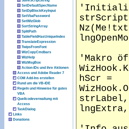
SaveScriptString
'Initiali
SetDefaultSpecName
SetDpBlockKeyInput
strScript
SetVbaPassword
SetWizGlob
Nz(Me!txt
SortStringArray
SplitPath
lngOpenMo
TableFieldHasUniqueIndex
TranslateExpression
TwipsFromFont
WizCopyCmdbars
'Makro öf
WizHelp
WizMsgBox
WizHook.K
Action-IDs und ihre Aktionen
Access und Adobe Reader 7
hScr =
COM Add-Ins erstellen
Rund um die VB-IDE
WizHook.O
Regeln und Hinweise für gutes
VBA
strLabel,
Quellcodeverwaltung mit
Access
lngExtra,
TaskDialog
Links
Donations
'Info aus