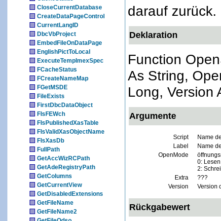
darauf zurück.
CloseCurrentDatabase
CreateDataPageControl
CurrentLangID
Deklaration
DbcVbProject
EmbedFileOnDataPage
EnglishPictToLocal
Function OpenS
ExecuteTempImexSpec
FCacheStatus
As String, Op
FCreateNameMap
FGetMSDE
Long, Version 
FileExists
FirstDbcDataObject
FIsFEWch
Argumente
FIsPublishedXasTable
FIsValidXasObjectName
Script
Name des
FIsXasDb
Label
Name des
FullPath
OpenMode
öffnung
GetAccWizRCPath
0: Lesen
GetAdeRegistryPath
2: Schre
GetColumns
Extra
???
GetCurrentView
Version
Version 
GetDisabledExtensions
GetFileName
Rückgabewert
GetFileName2
GetFileOdso