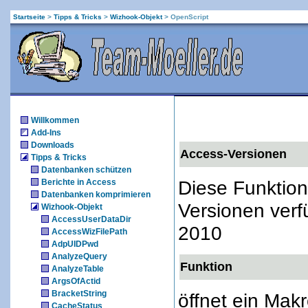
Startseite
>
Tipps & Tricks
>
Wizhook-Objekt
>
OpenScript
Willkommen
Add-Ins
Downloads
Access-Versionen
Tipps & Tricks
Datenbanken schützen
Diese Funktion
Berichte in Access
Datenbanken komprimieren
Versionen verf
Wizhook-Objekt
AccessUserDataDir
2010
AccessWizFilePath
AdpUIDPwd
AnalyzeQuery
Funktion
AnalyzeTable
ArgsOfActid
BracketString
öffnet ein Makr
CacheStatus