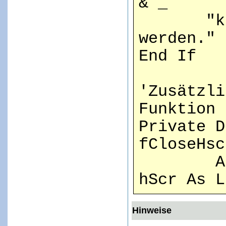
& _
"konnt
werden."
End If
'Zusätzli
Funktion 
Private D
fCloseHsc
Alias 
hScr As L
Hinweise