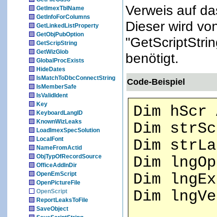
Verweis auf da
GetImexTblName
GetInfoForColumns
Dieser wird vo
GetLinkedListProperty
GetObjPubOption
"GetScriptStri
GetScripString
GetWizGlob
benötigt.
GlobalProcExists
HideDates
IsMatchToDbcConnectString
Code-Beispiel
IsMemberSafe
IsValidIdent
Key
Dim hScr 
KeyboardLangID
KnownWizLeaks
Dim strSc
LoadImexSpecSolution
LocalFont
Dim strLa
NameFromActid
ObjTypOfRecordSource
Dim lngOp
OfficeAddInDir
OpenEmScript
Dim lngEx
OpenPictureFile
OpenScript
Dim lngVe
ReportLeaksToFile
SaveObject