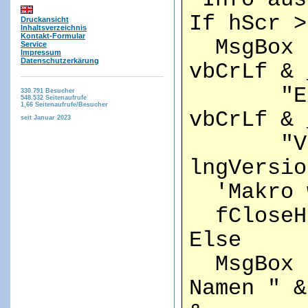
If hScr >
Druckansicht
Inhaltsverzeichnis
Kontakt-Formular
MsgBox "
Service
Impressum
Datenschutzerkärung
vbCrLf & 
"Extra
330.791
Besucher
548.532
Seitenaufrufe
1,66
Seitenaufrufe/Besucher
vbCrLf & 
seit Januar 2023
"Vers
lngVersio
'Makro w
fCloseHs
Else
MsgBox "
Namen " &