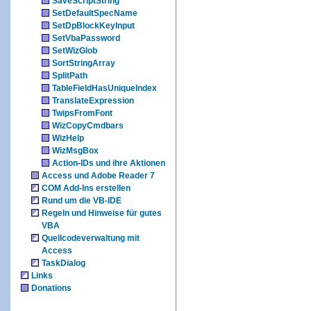
SaveScriptString
SetDefaultSpecName
SetDpBlockKeyInput
SetVbaPassword
SetWizGlob
SortStringArray
SplitPath
TableFieldHasUniqueIndex
TranslateExpression
TwipsFromFont
WizCopyCmdbars
WizHelp
WizMsgBox
Action-IDs und ihre Aktionen
Access und Adobe Reader 7
COM Add-Ins erstellen
Rund um die VB-IDE
Regeln und Hinweise für gutes
VBA
Quellcodeverwaltung mit
Access
TaskDialog
Links
Donations