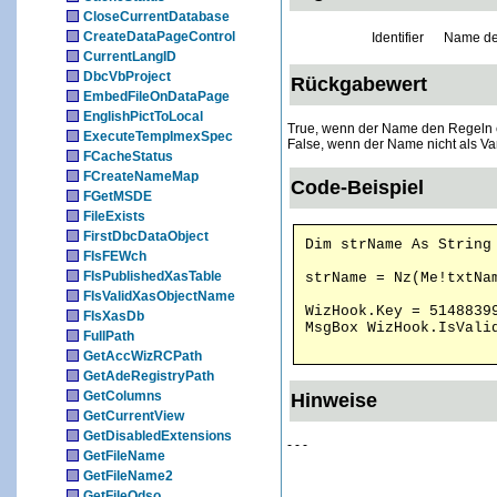
CloseCurrentDatabase
CreateDataPageControl
Identifier
Name der
CurrentLangID
DbcVbProject
Rückgabewert
EmbedFileOnDataPage
EnglishPictToLocal
True, wenn der Name den Regeln e
ExecuteTempImexSpec
False, wenn der Name nicht als Vari
FCacheStatus
FCreateNameMap
Code-Beispiel
FGetMSDE
FileExists
FirstDbcDataObject
Dim strName As String
FIsFEWch
FIsPublishedXasTable
strName = Nz(Me!txtNa
FIsValidXasObjectName
WizHook.Key = 5148839
FIsXasDb
MsgBox WizHook.IsVali
FullPath
GetAccWizRCPath
GetAdeRegistryPath
GetColumns
Hinweise
GetCurrentView
GetDisabledExtensions
- - -
GetFileName
GetFileName2
GetFileOdso