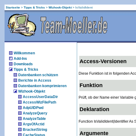
Startseite
>
Tipps & Tricks
>
Wizhook-Objekt
>
IsValidIdent
Willkommen
Add-Ins
Access-Versionen
Downloads
Tipps & Tricks
Diese Funktion ist in folgenden A
Datenbanken schützen
Berichte in Access
Funktion
Datenbanken komprimieren
Wizhook-Objekt
AccessUserDataDir
Prüft, ob der Name einer Variable g
AccessWizFilePath
AdpUIDPwd
Deklaration
AnalyzeQuery
AnalyzeTable
Function IsValidIdent(Identifier As
ArgsOfActid
BracketString
Argumente
CacheStatus