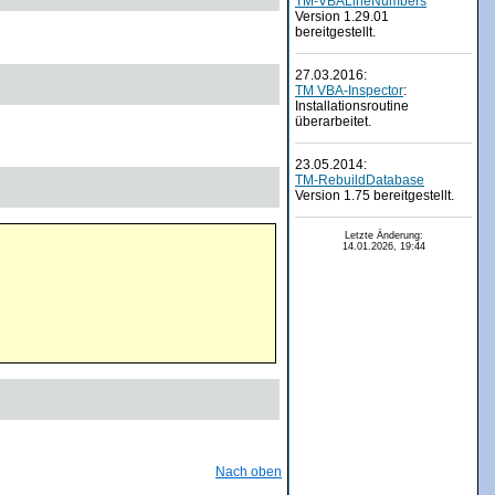
TM-VBALineNumbers
Version 1.29.01
bereitgestellt.
27.03.2016:
TM VBA-Inspector
:
Installationsroutine
überarbeitet.
23.05.2014:
TM-RebuildDatabase
Version 1.75 bereitgestellt.
Letzte Änderung:
14.01.2026, 19:44
Nach oben