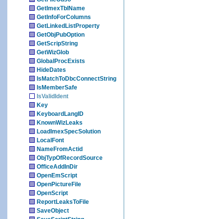
GetImexTblName
GetInfoForColumns
GetLinkedListProperty
GetObjPubOption
GetScripString
GetWizGlob
GlobalProcExists
HideDates
IsMatchToDbcConnectString
IsMemberSafe
IsValidIdent
Key
KeyboardLangID
KnownWizLeaks
LoadImexSpecSolution
LocalFont
NameFromActid
ObjTypOfRecordSource
OfficeAddInDir
OpenEmScript
OpenPictureFile
OpenScript
ReportLeaksToFile
SaveObject