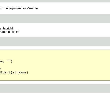
 zu überprüfenden Variable
ntspricht
able gültig ist
me, "")
9
dIdent(strName)