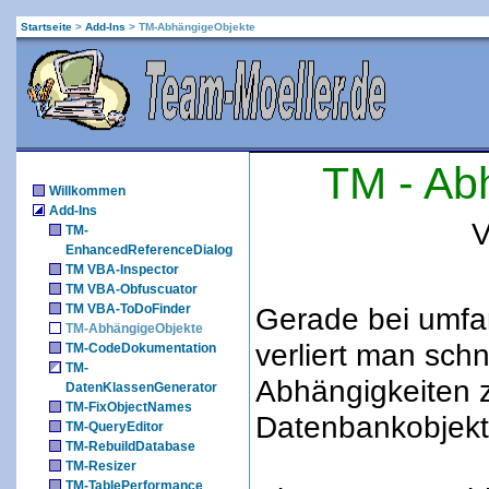
Startseite
>
Add-Ins
>
TM-AbhängigeObjekte
TM - Ab
Willkommen
Add-Ins
V
TM-
EnhancedReferenceDialog
TM VBA-Inspector
TM VBA-Obfuscuator
TM VBA-ToDoFinder
Gerade bei umf
TM-AbhängigeObjekte
verliert man schn
TM-CodeDokumentation
TM-
Abhängigkeiten 
DatenKlassenGenerator
TM-FixObjectNames
Datenbankobjekt
TM-QueryEditor
TM-RebuildDatabase
TM-Resizer
TM-TablePerformance