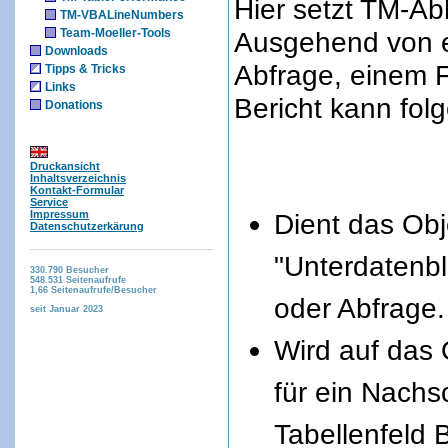
Hier setzt TM-A
TM-VBALineNumbers
Team-Moeller-Tools
Ausgehend von ei
Downloads
Abfrage, einem 
Tipps & Tricks
Links
Bericht kann fol
Donations
Druckansicht
Inhaltsverzeichnis
Kontakt-Formular
Service
Impressum
Dient das Obj
Datenschutzerkärung
"Unterdatenbl
330.790
Besucher
548.531
Seitenaufrufe
1,66
Seitenaufrufe/Besucher
oder Abfrage.
seit Januar 2023
Wird auf das 
für ein Nachs
Tabellenfeld