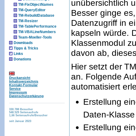
unübersichtlich u
TM-FixObjectNames
TM-QueryEditor
Besser ginge es
TM-RebuildDatabase
Datenzugriff in 
TM-Resizer
TM-TablePerformance
kapseln würde. D
TM-VBALineNumbers
Team-Moeller-Tools
Klassenmodul zu 
Downloads
Tipps & Tricks
davon ab, dieses
Links
Donations
Hier setzt der 
an. Folgende Au
Druckansicht
Inhaltsverzeichnis
automatisiert erl
Kontakt-Formular
Service
Impressum
Datenschutzerkärung
Erstellung ei
330.788
Besucher
Daten-Klasse
548.529
Seitenaufrufe
1,66
Seitenaufrufe/Besucher
seit Januar 2023
Erstellung ei