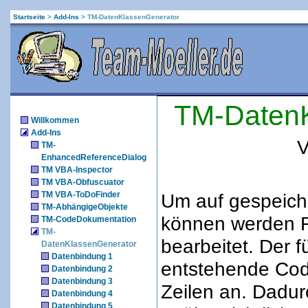
Startseite
>
Add-Ins
>
TM-DatenKlassenGenerator
TM-DatenK
Willkommen
Add-Ins
V
TM-
EnhancedReferenceDialog
TM VBA-Inspector
TM VBA-Obfuscuator
TM VBA-ToDoFinder
Um auf gespeich
TM-AbhängigeObjekte
können werden R
TM-CodeDokumentation
TM-
bearbeitet. Der f
DatenKlassenGenerator
Datenbindung 1
entstehende Cod
Datenbindung 2
Datenbindung 3
Zeilen an. Dadu
Datenbindung 4
Datenbindung 5