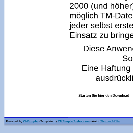
2000 (und höher)
möglich TM-Date
jeder selbst ers
Einsatz zu bring
Diese Anwend
Sor
Eine Haftung 
ausdrückl
Starten Sie hier den Download
Powered by
CMSimple
- Template by
CMSimple-Styles.com
- Autor:
Thomas Möller