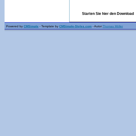
Starten Sie hier den Downloa
Powered by
CMSimple
- Template by
CMSimple-Styles.com
- Autor:
Thomas Möller