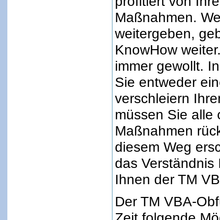
profitiert von I
Maßnahmen. Wenn
weitergeben, ge
KnowHow weiter. 
immer gewollt. In
Sie entweder ein
verschleiern Ih
müssen Sie alle
Maßnahmen rück
diesem Weg ersc
das Verständnis 
Ihnen der TM VB
Der TM VBA-Obfu
Zeit folgende Mö