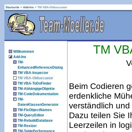
Startseite
>
Add-Ins
>
TM VBA-Obfuscuator
TM VBA
Willkommen
Add-Ins
V
TM-
EnhancedReferenceDialog
TM VBA-Inspector
TM VBA-Obfuscuator
TM VBA-ToDoFinder
Beim Codieren ge
TM-AbhängigeObjekte
erdenkliche Mühe
TM-CodeDokumentation
TM-
verständlich und
DatenKlassenGenerator
TM-FixObjectNames
Dazu teilen Sie 
TM-QueryEditor
TM-RebuildDatabase
Leerzeilen in log
TM-Resizer
TM-TablePerformance