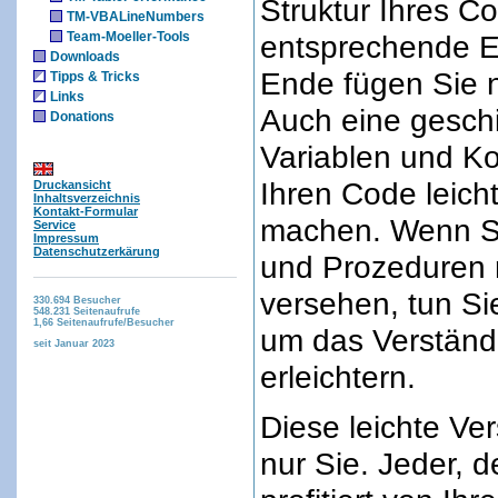
Struktur Ihres C
TM-VBALineNumbers
Team-Moeller-Tools
entsprechende E
Downloads
Ende fügen Sie 
Tipps & Tricks
Links
Auch eine gesch
Donations
Variablen und Ko
Ihren Code leicht
Druckansicht
Inhaltsverzeichnis
Kontakt-Formular
machen. Wenn S
Service
Impressum
Datenschutzerkärung
und Prozeduren
versehen, tun Sie
330.694
Besucher
548.231
Seitenaufrufe
1,66
Seitenaufrufe/Besucher
um das Verständ
seit Januar 2023
erleichtern.
Diese leichte Ve
nur Sie. Jeder, d