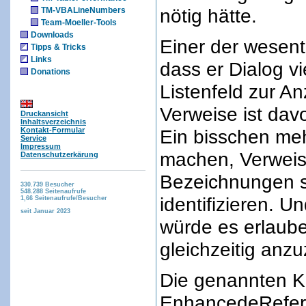
nötig hätte.
TM-VBALineNumbers
Team-Moeller-Tools
Downloads
Einer der wesentl
Tipps & Tricks
Links
dass er Dialog vie
Donations
Listenfeld zur A
Verweise ist dav
Druckansicht
Inhaltsverzeichnis
Kontakt-Formular
Ein bisschen meh
Service
Impressum
machen, Verweis
Datenschutzerkärung
Bezeichnungen s
330.739
Besucher
548.288
Seitenaufrufe
identifizieren. 
1,66
Seitenaufrufe/Besucher
seit Januar 2023
würde es erlaub
gleichzeitig anzu
Die genannten Kr
EnhancedeRefere