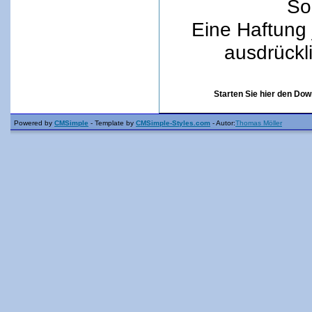
Sor
Eine Haftung 
ausdrückl
Starten Sie hier den D
Powered by
CMSimple
- Template by
CMSimple-Styles.com
- Autor:
Thomas Möller