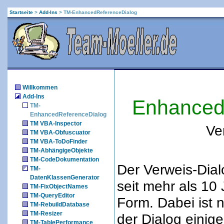
Startseite
>
Add-Ins
>
TM-EnhancedReferenceDialog
Willkommen
Add-Ins
Enhanced
TM-
EnhancedReferenceDialog
TM VBA-Inspector
Ve
TM VBA-Obfuscuator
TM VBA-ToDoFinder
TM-AbhängigeObjekte
TM-CodeDokumentation
Der Verweis-Dial
TM-
DatenKlassenGenerator
seit mehr als 10
TM-FixObjectNames
TM-QueryEditor
Form. Dabei ist 
TM-RebuildDatabase
TM-Resizer
der Dialog eini
TM-TablePerformance