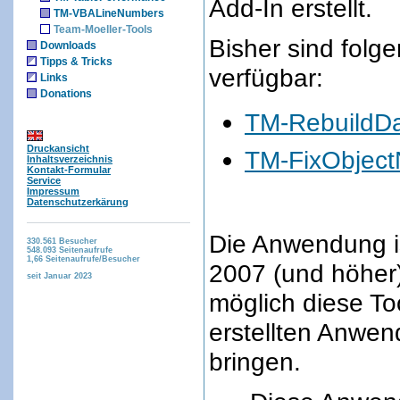
Add-In erstellt.
TM-VBALineNumbers
Team-Moeller-Tools
Bisher sind folg
Downloads
Tipps & Tricks
verfügbar:
Links
Donations
TM-RebuildD
Druckansicht
TM-FixObjec
Inhaltsverzeichnis
Kontakt-Formular
Service
Impressum
Datenschutzerkärung
Die Anwendung is
330.561
Besucher
548.093
Seitenaufrufe
1,66
Seitenaufrufe/Besucher
2007 (und höher)
seit Januar 2023
möglich diese To
erstellten Anwe
bringen.