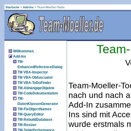
Startseite
>
Add-Ins
>
Team-Moeller-Tools
Team-
Willkommen
Add-Ins
V
TM-
EnhancedReferenceDialog
TM VBA-Inspector
TM VBA-Obfuscuator
TM VBA-ToDoFinder
Team-Moeller-Too
TM-AbhängigeObjekte
nach und nach al
TM-CodeDokumentation
TM-
Add-In zusammen
DatenKlassenGenerator
TM-FixObjectNames
Ins sind mit Acce
TM-QueryEditor
TM-RebuildDatabase
wurde erstmals m
TM-Resizer
TM-TablePerformance