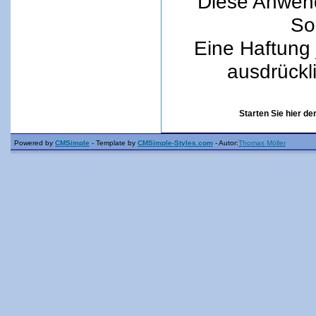
Diese Anwend
Sor
Eine Haftung 
ausdrückl
Starten Sie hier d
Powered by
CMSimple
- Template by
CMSimple-Styles.com
- Autor:
Thomas Möller