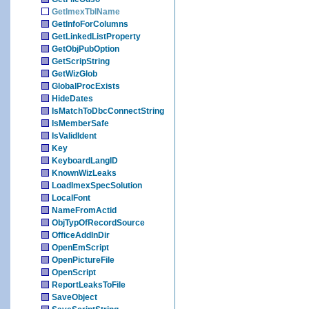
GetImexTblName
GetInfoForColumns
GetLinkedListProperty
GetObjPubOption
GetScripString
GetWizGlob
GlobalProcExists
HideDates
IsMatchToDbcConnectString
IsMemberSafe
IsValidIdent
Key
KeyboardLangID
KnownWizLeaks
LoadImexSpecSolution
LocalFont
NameFromActid
ObjTypOfRecordSource
OfficeAddInDir
OpenEmScript
OpenPictureFile
OpenScript
ReportLeaksToFile
SaveObject