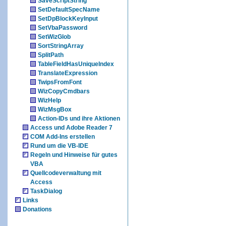
SaveScriptString
SetDefaultSpecName
SetDpBlockKeyInput
SetVbaPassword
SetWizGlob
SortStringArray
SplitPath
TableFieldHasUniqueIndex
TranslateExpression
TwipsFromFont
WizCopyCmdbars
WizHelp
WizMsgBox
Action-IDs und ihre Aktionen
Access und Adobe Reader 7
COM Add-Ins erstellen
Rund um die VB-IDE
Regeln und Hinweise für gutes
VBA
Quellcodeverwaltung mit
Access
TaskDialog
Links
Donations