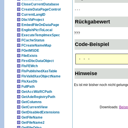
CloseCurrentDatabase
CreateDataPageControl
- - -
CurrentLangID
DbcVbProject
Rückgabewert
EmbedFileOnDataPage
EnglishPictToLocal
???
ExecuteTempImexSpec
FCacheStatus
Code-Beispiel
FCreateNameMap
FGetMSDE
FileExists
- - -
FirstDbcDataObject
FIsFEWch
FIsPublishedXasTable
Hinweise
FIsValidXasObjectName
FIsXasDb
Es ist mir bisher noch nicht gelun
FullPath
GetAccWizRCPath
GetAdeRegistryPath
GetColumns
GetCurrentView
Downloads:
Beisp
GetDisabledExtensions
GetFileName
GetFileName2
GetFileOdso