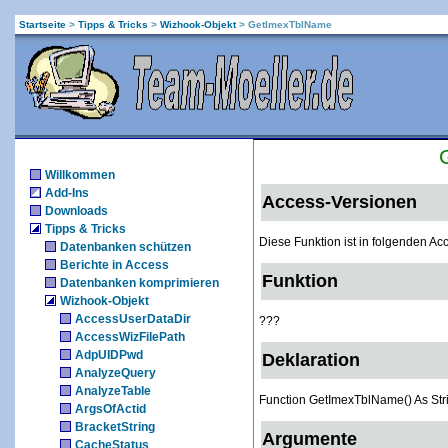
Startseite
>
Tipps & Tricks
>
Wizhook-Objekt
>
GetImexTblName
Willkommen
Add-Ins
Access-Versionen
Downloads
Tipps & Tricks
Diese Funktion ist in folgenden A
Datenbanken schützen
Berichte in Access
Funktion
Datenbanken komprimieren
Wizhook-Objekt
AccessUserDataDir
???
AccessWizFilePath
AdpUIDPwd
Deklaration
AnalyzeQuery
AnalyzeTable
Function GetImexTblName() As Str
ArgsOfActid
BracketString
Argumente
CacheStatus