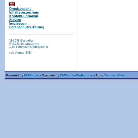
Druckansicht
Inhaltsverzeichnis
Kontakt-Formular
Service
Impressum
Datenschutzerkärung
330.558
Besucher
548.090
Seitenaufrufe
1,66
Seitenaufrufe/Besucher
seit Januar 2023
Powered by
CMSimple
- Template by
CMSimple-Styles.com
- Autor:
Thomas Möller