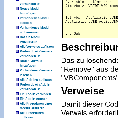
'Variablen deklarieren 

vorhanden ist
Neues Modul
hinzufügen
Set vbc = Application.VBE
Vorhandenes Modul
löschen
Vorhandenes Modul
umbenennen
End Sub 
Hat ein Modul
Prozeduren
Beschreibu
Alle Verweise auflisten
Prüfen ob ein Verweis
vorhanden ist
Das zu löschend
Neuen Verweis
hinzufügen
"Remove" aus der
Vorhandenen Verweis
löschen
"VBComponents" 
Alle Add-Ins auflisten
Prüfen ob ein Add-In
Verweise
vorhanden ist
Ein Add-In verbinden
Ein Add-In trennen
Damit dieser Code
Alle Prozeduren eines
Moduls auflisten
Verweis erforderl
Alle Prozeduren
auflisten