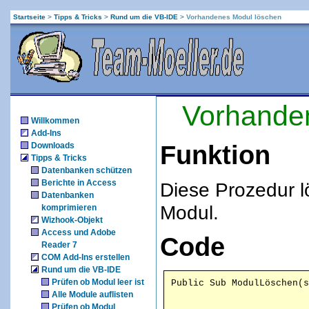
Startseite
>
Tipps & Tricks
>
Rund um die VB-IDE
>
Vorhandenes Modul löschen
Vorhande
Willkommen
Add-Ins
Downloads
Funktion
Tipps & Tricks
Datenbanken schützen
Berichte in Access
Diese Prozedur l
Datenbanken
Modul.
komprimieren
Wizhook-Objekt
Access und Adobe
Code
Reader 7
COM Add-Ins erstellen
Rund um die VB-IDE
Prüfen ob Modul leer ist
Alle Module auflisten
Prüfen ob Modul