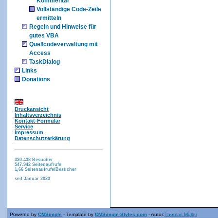
Kommentar
Vollständige Code-Zeile
ermitteln
Regeln und Hinweise für
gutes VBA
Quellcodeverwaltung mit
Access
TaskDialog
Links
Donations
Druckansicht
Inhaltsverzeichnis
Kontakt-Formular
Service
Impressum
Datenschutzerkärung
330.438
Besucher
547.942
Seitenaufrufe
1,66
Seitenaufrufe/Besucher
seit Januar 2023
Powered by
CMSimple
- Template by
CMSimple-Styles.com
- Autor:
Thomas Möller