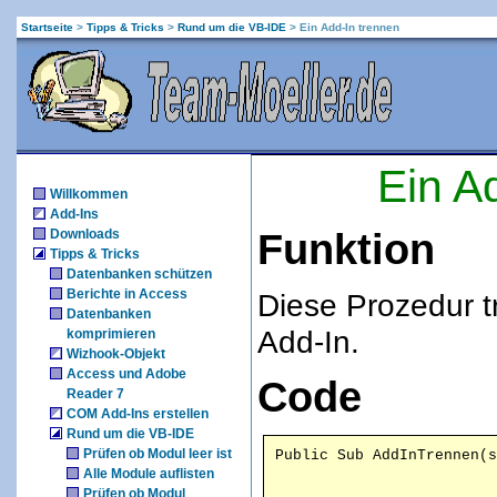
Startseite
>
Tipps & Tricks
>
Rund um die VB-IDE
>
Ein Add-In trennen
Ein A
Willkommen
Add-Ins
Downloads
Funktion
Tipps & Tricks
Datenbanken schützen
Berichte in Access
Diese Prozedur t
Datenbanken
Add-In.
komprimieren
Wizhook-Objekt
Access und Adobe
Code
Reader 7
COM Add-Ins erstellen
Rund um die VB-IDE
Prüfen ob Modul leer ist
Alle Module auflisten
Prüfen ob Modul