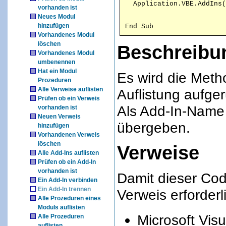
vorhanden ist
Neues Modul
hinzufügen
End Sub
Vorhandenes Modul
löschen
Beschreibu
Vorhandenes Modul
umbenennen
Hat ein Modul
Es wird die Meth
Prozeduren
Alle Verweise auflisten
Auflistung aufger
Prüfen ob ein Verweis
Als Add-In-Name 
vorhanden ist
Neuen Verweis
übergeben.
hinzufügen
Vorhandenen Verweis
löschen
Verweise
Alle Add-Ins auflisten
Prüfen ob ein Add-In
vorhanden ist
Damit dieser Code
Ein Add-In verbinden
Ein Add-In trennen
Verweis erforderl
Alle Prozeduren eines
Moduls auflisten
Microsoft Visu
Alle Prozeduren
auflisten