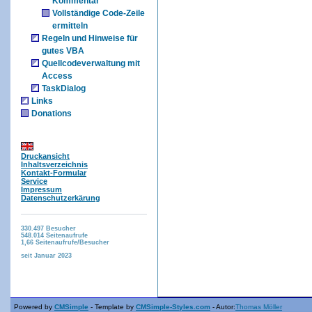
Kommentar
Vollständige Code-Zeile
ermitteln
Regeln und Hinweise für
gutes VBA
Quellcodeverwaltung mit
Access
TaskDialog
Links
Donations
Druckansicht
Inhaltsverzeichnis
Kontakt-Formular
Service
Impressum
Datenschutzerkärung
330.497
Besucher
548.014
Seitenaufrufe
1,66
Seitenaufrufe/Besucher
seit Januar 2023
Powered by
CMSimple
- Template by
CMSimple-Styles.com
- Autor:
Thomas Möller