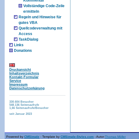
Kommentar
Vollständige Code-Zeile
ermitteln
Regeln und Hinweise für
gutes VBA
Quellcodeverwaltung mit
Access
TaskDialog
Links
Donations
Druckansicht
Inhaltsverzeichnis
Kontakt-Formular
Service
Impressum
Datenschutzerkärung
330.604
Besucher
548.136
Seitenaufrufe
1,66
Seitenaufrufe/Besucher
seit Januar 2023
Powered by
CMSimple
- Template by
CMSimple-Styles.com
- Autor:
Thomas Möller