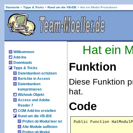
Startseite
>
Tipps & Tricks
>
Rund um die VB-IDE
>
Hat ein Modul Prozeduren
Hat ein 
Willkommen
Add-Ins
Downloads
Funktion
Tipps & Tricks
Datenbanken schützen
Berichte in Access
Diese Funktion p
Datenbanken
hat.
komprimieren
Wizhook-Objekt
Access und Adobe
Code
Reader 7
COM Add-Ins erstellen
Rund um die VB-IDE
Prüfen ob Modul leer ist
Alle Module auflisten
Prüfen ob Modul