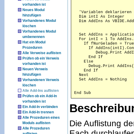
vorhanden ist
Neues Modul
  'Variablen deklarieren

hinzufügen
  Dim intI As Integer

Vorhandenes Modul
löschen
Vorhandenes Modul
  Set AddIns = Applicatio
umbenennen
  For intI = 1 To AddIns.
Hat ein Modul
    If fNurGeladen = True
Prozeduren
      If AddIns(intI).Con
         Debug.Print AddI
Alle Verweise auflisten
      End If

Prüfen ob ein Verweis
    Else

vorhanden ist
      Debug.Print AddIns(
Neuen Verweis
    End If

hinzufügen
  Next

Vorhandenen Verweis
löschen
Alle Add-Ins auflisten
End Sub
Prüfen ob ein Add-In
vorhanden ist
Beschreibu
Ein Add-In verbinden
Ein Add-In trennen
Alle Prozeduren eines
Die Auflistung de
Moduls auflisten
Alle Prozeduren
Each durchlaufen
auflisten