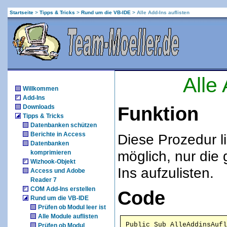
Startseite
>
Tipps & Tricks
>
Rund um die VB-IDE
>
Alle Add-Ins auflisten
Alle 
Willkommen
Add-Ins
Downloads
Funktion
Tipps & Tricks
Datenbanken schützen
Berichte in Access
Diese Prozedur lis
Datenbanken
möglich, nur die
komprimieren
Wizhook-Objekt
Ins aufzulisten.
Access und Adobe
Reader 7
COM Add-Ins erstellen
Code
Rund um die VB-IDE
Prüfen ob Modul leer ist
Alle Module auflisten
Prüfen ob Modul