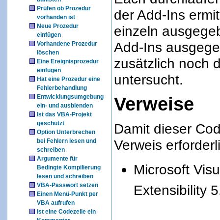
Prüfen ob Prozedur
der Add-Ins ermi
vorhanden ist
Neue Prozedur
einzeln ausgege
einfügen
Add-Ins ausgege
Vorhandene Prozedur
löschen
zusätzlich noch 
Eine Ereignisprozedur
einfügen
untersucht.
Hat eine Prozedur eine
Fehlerbehandlung
Entwicklungsumgebung
Verweise
ein- und ausblenden
Ist das VBA-Projekt
geschützt
Damit dieser Code
Option Unterbrechen
Verweis erforderl
bei Fehlern lesen und
schreiben
Argumente für
Microsoft Visu
Bedingte Kompilierung
lesen und schreiben
VBA-Passwort setzen
Extensibility 5
Einen Menü-Punkt per
VBA aufrufen
Ist eine Codezeile ein