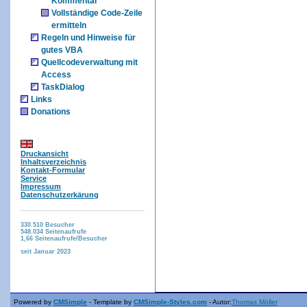
Kommentar
Vollständige Code-Zeile
ermitteln
Regeln und Hinweise für
gutes VBA
Quellcodeverwaltung mit
Access
TaskDialog
Links
Donations
Druckansicht
Inhaltsverzeichnis
Kontakt-Formular
Service
Impressum
Datenschutzerkärung
330.510
Besucher
548.034
Seitenaufrufe
1,66
Seitenaufrufe/Besucher
seit Januar 2023
Powered by
CMSimple
- Template by
CMSimple-Styles.com
- Autor:
Thomas Möller