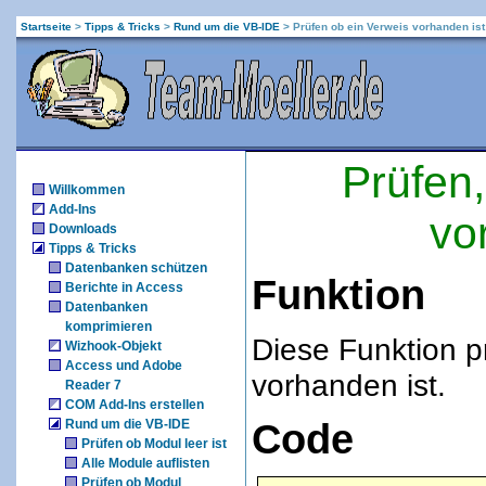
Startseite
>
Tipps & Tricks
>
Rund um die VB-IDE
>
Prüfen ob ein Verweis vorhanden ist
Prüfen,
Willkommen
Add-Ins
vo
Downloads
Tipps & Tricks
Datenbanken schützen
Funktion
Berichte in Access
Datenbanken
komprimieren
Diese Funktion pr
Wizhook-Objekt
Access und Adobe
vorhanden ist.
Reader 7
COM Add-Ins erstellen
Rund um die VB-IDE
Code
Prüfen ob Modul leer ist
Alle Module auflisten
Prüfen ob Modul