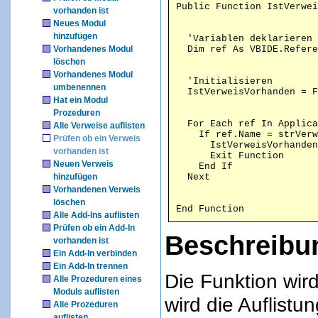
vorhanden ist
Neues Modul
hinzufügen
  'Variablen deklarieren

Vorhandenes Modul
löschen
Vorhandenes Modul
  'Initialisieren

umbenennen
Hat ein Modul
Prozeduren
  For Each ref In Applica
Alle Verweise auflisten
    If ref.Name = strVerw
Prüfen ob ein Verweis
      IstVerweisVorhanden
vorhanden ist
      Exit Function

Neuen Verweis
    End If

hinzufügen
Vorhandenen Verweis
löschen
End Function
Alle Add-Ins auflisten
Prüfen ob ein Add-In
Beschreibu
vorhanden ist
Ein Add-In verbinden
Ein Add-In trennen
Die Funktion wird 
Alle Prozeduren eines
Moduls auflisten
wird die Auflistu
Alle Prozeduren
auflisten