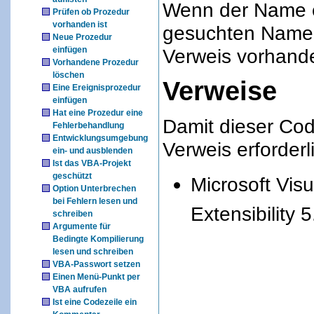
Wenn der Name e
Prüfen ob Prozedur
vorhanden ist
gesuchten Namen 
Neue Prozedur
einfügen
Verweis vorhand
Vorhandene Prozedur
löschen
Verweise
Eine Ereignisprozedur
einfügen
Hat eine Prozedur eine
Damit dieser Code
Fehlerbehandlung
Entwicklungsumgebung
Verweis erforderl
ein- und ausblenden
Ist das VBA-Projekt
geschützt
Microsoft Visu
Option Unterbrechen
bei Fehlern lesen und
Extensibility 5
schreiben
Argumente für
Bedingte Kompilierung
lesen und schreiben
VBA-Passwort setzen
Einen Menü-Punkt per
VBA aufrufen
Ist eine Codezeile ein