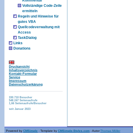
Kommentar
Vollständige Code-Zeile
ermitteln
Regeln und Hinweise für
gutes VBA
Quellcodeverwaltung mit
Access
TaskDialog
Links
Donations
Druckansicht
Inhaltsverzeichnis
Kontakt-Formular
Service
Impressum
Datenschutzerkärung
330.710
Besucher
548.247
Seitenaufrufe
1,66
Seitenaufrufe/Besucher
seit Januar 2023
Powered by
CMSimple
- Template by
CMSimple-Styles.com
- Autor:
Thomas Möller