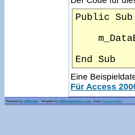
Der Code für die
Public Sub
m_DataBi
End Sub
Eine Beispieldat
Für Access 2000
Powered by
CMSimple
- Template by
CMSimple-Styles.com
- Autor:
Thomas Möller