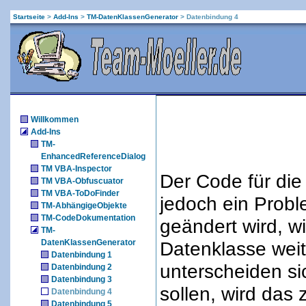
Startseite
>
Add-Ins
>
TM-DatenKlassenGenerator
>
Datenbindung 4
Willkommen
Add-Ins
TM-
EnhancedReferenceDialog
TM VBA-Inspector
Der Code für die
TM VBA-Obfuscuator
TM VBA-ToDoFinder
jedoch ein Prob
TM-AbhängigeObjekte
TM-CodeDokumentation
geändert wird, w
TM-
DatenKlassenGenerator
Datenklasse weit
Datenbindung 1
unterscheiden si
Datenbindung 2
Datenbindung 3
sollen, wird das
Datenbindung 4
Datenbindung 5