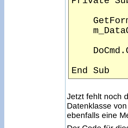
Private Su
GetForm
m_DataOb
DoCmd.Clo
End Sub
Jetzt fehlt noch 
Datenklasse von
ebenfalls eine 