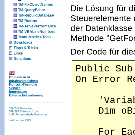
TM-FixObjectNames
Die Lösung für di
TM-QueryEditor
TM-RebuildDatabase
Steuerelemente d
TM-Resizer
der Datenklasse 
TM-TablePerformance
TM-VBALineNumbers
Methode "GetFor
Team-Moeller-Tools
Downloads
Tipps & Tricks
Der Code für die
Links
Donations
Public Sub
On Error R
Druckansicht
Inhaltsverzeichnis
Kontakt-Formular
Service
Impressum
Datenschutzerkärung
'Variabl
Dim oBind
330.740
Besucher
548.289
Seitenaufrufe
1,66
Seitenaufrufe/Besucher
seit Januar 2023
For Each 