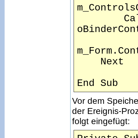
m_Controls
CallByN
oBinderCon
m_Form.Con
Next
End Sub
Vor dem Speicher
der Ereignis-Pro
folgt eingefügt: