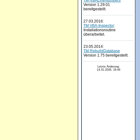
TM-VBALineNumbers
Version 1.29.01
bereitgestellt.
27.03.2016:
TM VBA-Inspector
:
Installationsroutine
überarbeitet.
23.05.2014:
TM-RebuildDatabase
Version 1.75 bereitgestellt.
Letzte Änderung:
14.01.2026, 19:44