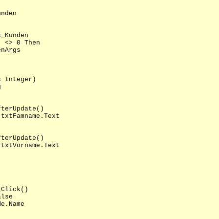
unden
_Kunden
 <> 0 Then
Args
s Integer)
g
fterUpdate()
xtFamname.Text
fterUpdate()
xtVorname.Text
_Click()
lse
e.Name