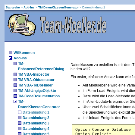
Startseite
>
Add-Ins
>
TM-DatenKlassenGenerator
>
Datenbindung 1
Willkommen
Add-Ins
TM-
Datenklassen zu erstellen ist mit dem
EnhancedReferenceDialog
binden will?
TM VBA-Inspector
Ein erster, einfacher Ansatz kann wie f
TM VBA-Obfuscuator
TM VBA-ToDoFinder
Auf Modulebene wird eine Variab
TM-AbhängigeObjekte
Im Form-Load-Ereignis wird dies
TM-CodeDokumentation
Dazu wird die Load-Methode de
TM-
Im After-Update-Ereignis der St
DatenKlassenGenerator
Über zwei Schaltflächen kann 
Datenbindung 1
die Speicherung wird explizit dea
Datenbindung 2
Im Unload-Ereignis des Formula
Datenbindung 3
Datenbindung 4
Option Compare Database
Datenbindung 5
Option Explicit