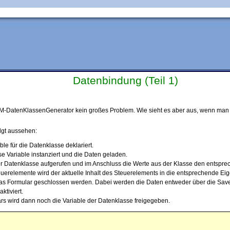
Datenbindung (Teil 1)
 TM-DatenKlassenGenerator kein großes Problem. Wie sieht es aber aus, wenn man
olgt aussehen:
le für die Datenklasse deklariert.
e Variable instanziert und die Daten geladen.
r Datenklasse aufgerufen und im Anschluss die Werte aus der Klasse den entsp
euerelemente wird der aktuelle Inhalt des Steuerelements in die entsprechende Ei
das Formular geschlossen werden. Dabei werden die Daten entweder über die Sav
ktiviert.
rs wird dann noch die Variable der Datenklasse freigegeben.