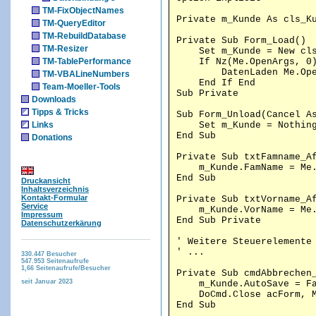
TM-FixObjectNames
Private m_Kunde As cls_K
TM-QueryEditor
TM-RebuildDatabase
Private Sub Form_Load()
TM-Resizer
Set m_Kunde = New cls
TM-TablePerformance
If Nz(Me.OpenArgs, 0)
DatenLaden Me.Open
TM-VBALineNumbers
End If End
Team-Moeller-Tools
Sub Private
Downloads
Tipps & Tricks
Sub Form_Unload(Cancel A
Links
Set m_Kunde = Nothin
End Sub
Donations
Private Sub txtFamname_A
m_Kunde.FamName = Me.t
End Sub
Druckansicht
Inhaltsverzeichnis
Kontakt-Formular
Private Sub txtVorname_A
Service
m_Kunde.VorName = Me.t
Impressum
End Sub Private
Datenschutzerkärung
' Weitere Steuerelemente
' ...
330.447
Besucher
547.953
Seitenaufrufe
1,66
Seitenaufrufe/Besucher
Private Sub cmdAbbrechen
seit Januar 2023
m_Kunde.AutoSave = Fa
DoCmd.Close acForm, M
End Sub