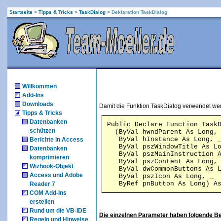
Startseite
>
Tipps & Tricks
>
TaskDialog
>
Deklaration TaskDialog
Willkommen
Add-Ins
Downloads
Damit die Funktion TaskDialog verwendet werd
Tipps & Tricks
Datenbanken
Public Declare Function TaskD
schützen
  (ByVal hwndParent As Long, 
   ByVal hInstance As Long, _
Berichte in Access
   ByVal pszWindowTitle As Lo
Datenbanken
   ByVal pszMainInstruction A
komprimieren
   ByVal pszContent As Long, 
Wizhook-Objekt
   ByVal dwCommonButtons As L
Access und Adobe
   ByVal pszIcon As Long, _ 

   ByRef pnButton As Long) A
Reader 7
COM Add-Ins
erstellen
Rund um die VB-IDE
Die einzelnen Parameter haben folgende B
Regeln und Hinweise