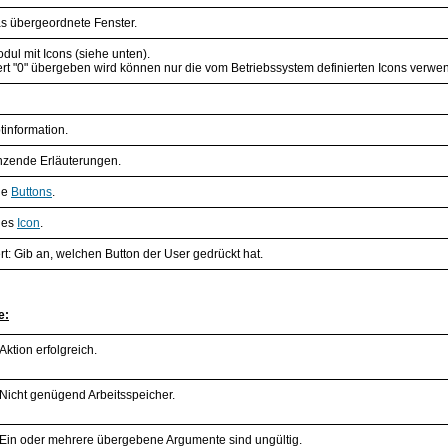
as übergeordnete Fenster.
dul mit Icons (siehe unten).
t "0" übergeben wird können nur die vom Betriebssystem definierten Icons verwe
tinformation.
änzende Erläuterungen.
de
Buttons
.
des
Icon
.
: Gib an, welchen Button der User gedrückt hat.
e:
Aktion erfolgreich.
Nicht genügend Arbeitsspeicher.
Ein oder mehrere übergebene Argumente sind ungültig.