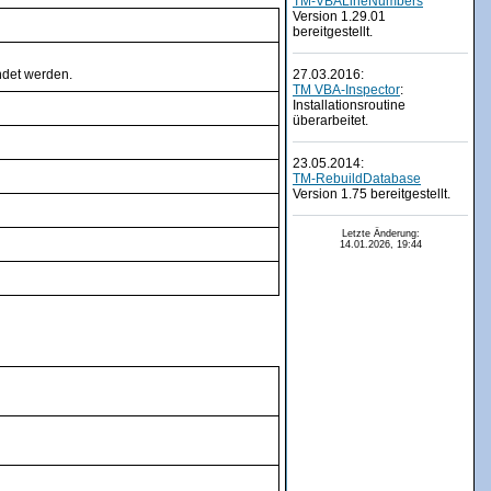
TM-VBALineNumbers
Version 1.29.01
bereitgestellt.
ndet werden.
27.03.2016:
TM VBA-Inspector
:
Installationsroutine
überarbeitet.
23.05.2014:
TM-RebuildDatabase
Version 1.75 bereitgestellt.
Letzte Änderung:
14.01.2026, 19:44