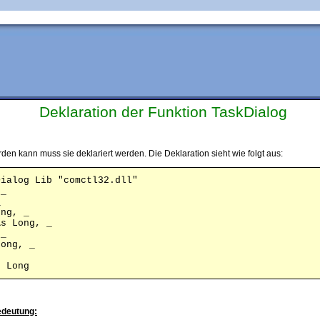
Deklaration der Funktion TaskDialog
en kann muss sie deklariert werden. Die Deklaration sieht wie folgt aus:
ialog Lib "comctl32.dll" 

_ 

 

ng, _ 

s Long, _ 

_ 

ong, _ 

s Long
edeutung: