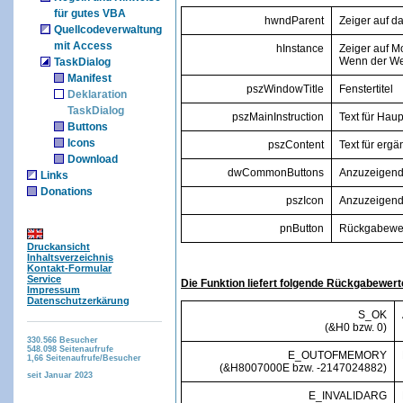
für gutes VBA
hwndParent
Zeiger auf d
Quellcodeverwaltung
mit Access
hInstance
Zeiger auf Mo
Wenn der Wer
TaskDialog
Manifest
pszWindowTitle
Fenstertitel
Deklaration
TaskDialog
pszMainInstruction
Text für Haup
Buttons
Icons
pszContent
Text für erg
Download
dwCommonButtons
Anzuzeigen
Links
Donations
pszIcon
Anzuzeigen
pnButton
Rückgabewert
Druckansicht
Inhaltsverzeichnis
Kontakt-Formular
Service
Die Funktion liefert folgende Rückgabewert
Impressum
Datenschutzerkärung
S_OK
(&H0 bzw. 0)
330.566
Besucher
548.098
Seitenaufrufe
E_OUTOFMEMORY
1,66
Seitenaufrufe/Besucher
(&H8007000E bzw. -2147024882)
seit Januar 2023
E_INVALIDARG