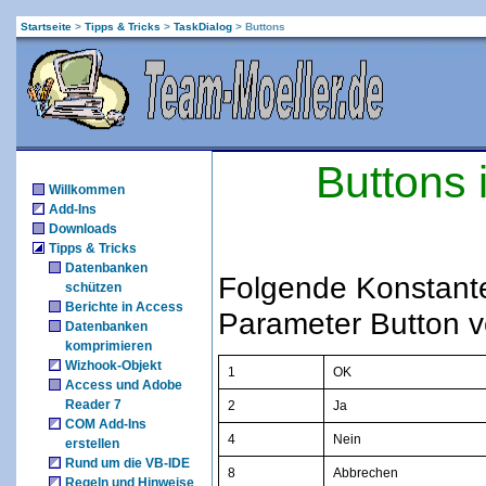
Startseite
>
Tipps & Tricks
>
TaskDialog
>
Buttons
Buttons 
Willkommen
Add-Ins
Downloads
Tipps & Tricks
Datenbanken
Folgende Konstante
schützen
Berichte in Access
Parameter Button 
Datenbanken
komprimieren
Wizhook-Objekt
1
OK
Access und Adobe
Reader 7
2
Ja
COM Add-Ins
4
Nein
erstellen
Rund um die VB-IDE
8
Abbrechen
Regeln und Hinweise