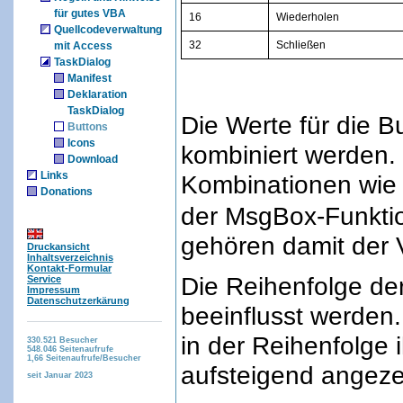
für gutes VBA
16
Wiederholen
Quellcodeverwaltung
32
Schließen
mit Access
TaskDialog
Manifest
Deklaration
TaskDialog
Die Werte für die B
Buttons
Icons
kombiniert werden. 
Download
Links
Kombinationen wie 
Donations
der MsgBox-Funkti
gehören damit der 
Druckansicht
Inhaltsverzeichnis
Kontakt-Formular
Die Reihenfolge der
Service
Impressum
Datenschutzerkärung
beeinflusst werden
in der Reihenfolge 
330.521
Besucher
548.046
Seitenaufrufe
1,66
Seitenaufrufe/Besucher
aufsteigend angeze
seit Januar 2023