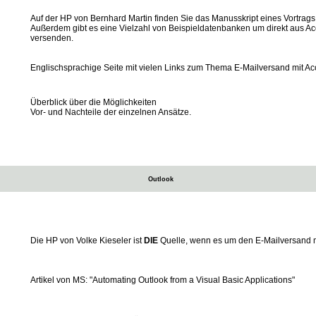
Auf der HP von Bernhard Martin finden Sie das Manusskript eines Vortrag
Außerdem gibt es eine Vielzahl von Beispieldatenbanken um direkt aus Ac
versenden.
Englischsprachige Seite mit vielen Links zum Thema E-Mailversand mit Ac
Überblick über die Möglichkeiten
Vor- und Nachteile der einzelnen Ansätze.
Outlook
Die HP von Volke Kieseler ist
DIE
Quelle, wenn es um den E-Mailversand m
Artikel von MS: "Automating Outlook from a Visual Basic Applications"