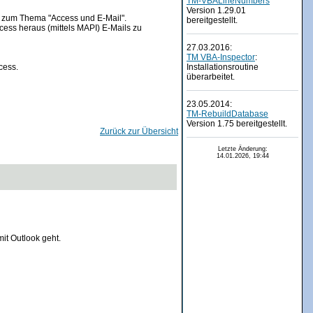
TM-VBALineNumbers
Version 1.29.01
s zum Thema "Access und E-Mail".
bereitgestellt.
cess heraus (mittels MAPI) E-Mails zu
27.03.2016:
TM VBA-Inspector
:
cess.
Installationsroutine
überarbeitet.
23.05.2014:
TM-RebuildDatabase
Version 1.75 bereitgestellt.
Zurück zur Übersicht
Letzte Änderung:
14.01.2026, 19:44
it Outlook geht.