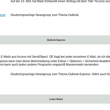
Auf der 10. AEK hat Mark Dörbandt einen Vortrag mit dem Titel "Access und
tlook
Deutschsprachige Newsgroup zum Thema Outlook.
Outlook Express
 E-Mails aus Access mit SendObject. OE fragt bei jeder einzelnen E-Mail, ob ich die
xpress kann man diese Warnmeldung unter Extras > Optionen > Sicherheit deaktivi
nn kann auch jedes andere Programm ungeprüft Massenmails versenden.
Deutschsprachige Newsgroup zum Thema Outlook-Express. Gibt's auch fü
Lotus Notes