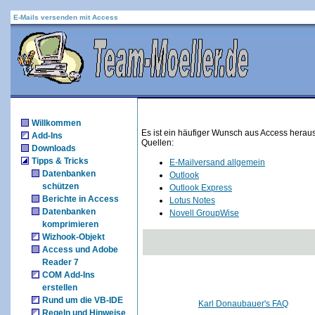
E-Mails versenden mit Access
Willkommen
Es ist ein häufiger Wunsch aus Access heraus
Add-Ins
Quellen:
Downloads
Tipps & Tricks
E-Mailversand allgemein
Datenbanken
Outlook
schützen
Outlook Express
Berichte in Access
Lotus Notes
Datenbanken
Novell GroupWise
komprimieren
Wizhook-Objekt
Access und Adobe
Reader 7
COM Add-Ins
erstellen
Rund um die VB-IDE
Karl Donaubauer's FAQ
Regeln und Hinweise