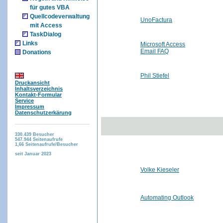
für gutes VBA
Quellcodeverwaltung
UnoFactura
mit Access
TaskDialog
Links
Microsoft Access
Email FAQ
Donations
Phil Stiefel
Druckansicht
Inhaltsverzeichnis
Kontakt-Formular
Service
Impressum
Datenschutzerkärung
330.439
Besucher
547.944
Seitenaufrufe
1,66
Seitenaufrufe/Besucher
seit Januar 2023
Volke Kieseler
Automating Outlook