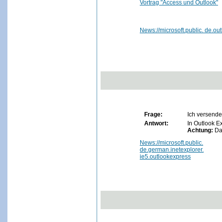
Vortrag "Access und Outlook"
News://microsoft.public. de.ou
Frage:
Ich versende
Antwort:
In Outlook E
Achtung:
Da
News://microsoft.public.
de.german.inetexplorer.
ie5.outlookexpress