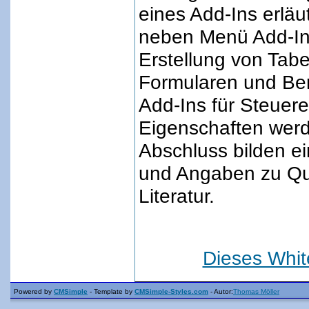
eines Add-Ins erläu
neben Menü Add-In
Erstellung von Tab
Formularen und Be
Add-Ins für Steuer
Eigenschaften werd
Abschluss bilden e
und Angaben zu Qu
Literatur.
Dieses Whi
Powered by
CMSimple
- Template by
CMSimple-Styles.com
- Autor:
Thomas Möller