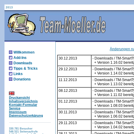
2013
Änderungen n
Willkommen
Add-Ins
30.12.2013
- Downloads / TM-SmartT
+ Version 1.16.02 bereitg
Downloads
Tipps & Tricks
29.12.2013
- Downloads / TM-SmartT
+ Version 1.14.02 bereitg
Links
Donations
11.12.2013
- Downloads / TM-SmartT
+ Version 1.13.02 bereitg
08.12.2013
- Downloads / TM-SmartT
+ Version 1.11.02 bereitg
Druckansicht
Inhaltsverzeichnis
01.12.2013
- Downloads / TM-SmartT
Kontakt-Formular
+ Version 1.08.03 bereitg
Service
Impressum
30.11.2013
- Downloads / TM-SmartT
Datenschutzerkärung
+ Version 1.06.02 bereitg
29.11.2013
- Downloads / TM-SmartT
+ Version 1.04.02 bereitg
330.781
Besucher
548.521
Seitenaufrufe
28.11.2013
- Downloads / TM-SmartT