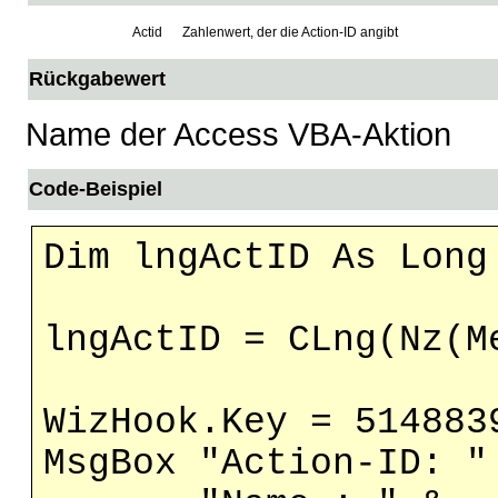
Actid
Zahlenwert, der die Action-ID angibt
Rückgabewert
Name der Access VBA-Aktion
Code-Beispiel
Dim lngActID As Long
lngActID = CLng(Nz(M
WizHook.Key = 514883
MsgBox "Action-ID: "