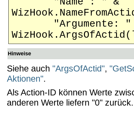
"Name : " &
WizHook.NameFromActi
"Argumente: "
WizHook.ArgsOfActid(
Hinweise
Siehe auch
"ArgsOfActid"
,
"GetSc
Aktionen"
.
Als Action-ID können Werte zwis
anderen Werte liefern "0" zurück.