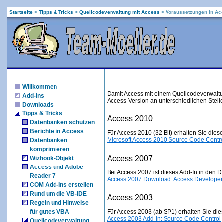
Startseite
>
Tipps & Tricks
>
Quellcodeverwaltung mit Access
>
Voraussetzungen in A
Willkommen
Damit Access mit einem Quellcodeverwaltu
Add-Ins
Access-Version an unterschiedlichen Stell
Downloads
Tipps & Tricks
Access 2010
Datenbanken schützen
Berichte in Access
Für Access 2010 (32 Bit) erhalten Sie die
Microsoft Access 2010 Source Code Contro
Datenbanken
komprimieren
Access 2007
Wizhook-Objekt
Access und Adobe
Bei Access 2007 ist dieses Add-In in den 
Reader 7
Access 2007 Download: Access Developer
COM Add-Ins erstellen
Rund um die VB-IDE
Access 2003
Regeln und Hinweise
Für Access 2003 (ab SP1) erhalten Sie di
für gutes VBA
Access 2003 Add-In: Source Code Control
Quellcodeverwaltung