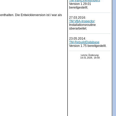
TM-VBALineNumbers
Version 1.29.01
bereitgestellt.
nthalten. Die Entwicklerversion ist / war als
27.03.2016:
TM VBA-Inspector
:
Installationsroutine
überarbeitet.
23.05.2014:
TM-RebuildDatabase
Version 1.75 bereitgestellt.
Letzte Änderung:
14.01.2026, 19:44