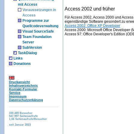
mit Access
Access 2002 und früher
Voraussetzungen in
Access
Für Access 2002, Access 2000 und Access 97
Programme zur
eigenständige Software gesondert zu erwe
Access 2002: Office XP Developer
Quellcodeverwaltung
Access 2000: Microsoft Office Developer 
Visual SourceSafe
Access 97: Office Developer's Edition (OD
Team Foundation
Server
SubVersion
TaskDialog
Links
Donations
Druckansicht
Inhaltsverzeichnis
Kontakt-Formular
Service
Impressum
Datenschutzerkärung
330.485
Besucher
547.997
Seitenaufrufe
1,66
Seitenaufrufe/Besucher
seit Januar 2023