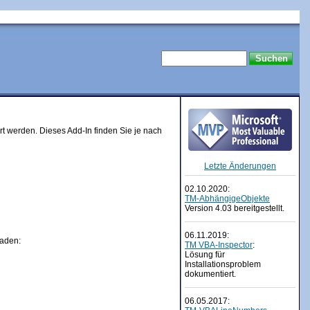
t werden. Dieses Add-In finden Sie je nach
Letzte Änderungen
02.10.2020:
TM-AbhängigeObjekte
Version 4.03 bereitgestellt.
06.11.2019:
laden:
TM VBA-Inspector
:
Lösung für
Installationsproblem
dokumentiert.
06.05.2017: