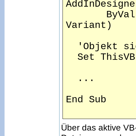
AddInDesigne
ByVal AddI
Variant)
'Objekt si
Set ThisVBI
...
End Sub
Über das aktive VB