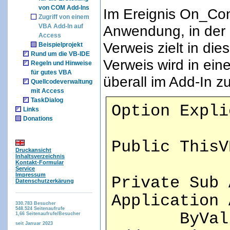
von COM Add-Ins
Im Ereignis On_Con
Zugriff von einem
VBA Add-In auf
Anwendung, in der d
Access
Verweis zielt in die
Beispielprojekt
Rund um die VB-IDE
Verweis wird in ein
Regeln und Hinweise
für gutes VBA
überall im Add-In z
Quellcodeverwaltung
mit Access
TaskDialog
Option Expli
Links
Donations
Public ThisV
Druckansicht
Inhaltsverzeichnis
Kontakt-Formular
Service
Impressum
Private Sub 
Datenschutzerkärung
Application 
330.783
Besucher
548.524
Seitenaufrufe
ByVal Con
1,66
Seitenaufrufe/Besucher
seit Januar 2023