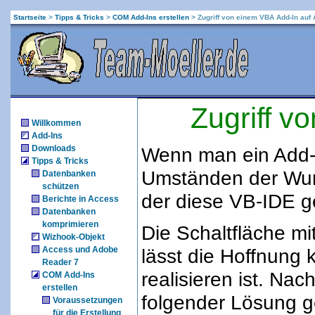
Startseite
>
Tipps & Tricks
>
COM Add-Ins erstellen
>
Zugriff von einem VBA Add-In auf
Zugriff v
Willkommen
Add-Ins
Downloads
Wenn man ein Add-I
Tipps & Tricks
Umständen der Wuns
Datenbanken
schützen
der diese VB-IDE g
Berichte in Access
Datenbanken
komprimieren
Die Schaltfläche mi
Wizhook-Objekt
Access und Adobe
lässt die Hoffnung k
Reader 7
realisieren ist. Nac
COM Add-Ins
erstellen
folgender Lösung g
Voraussetzungen
für die Erstellung