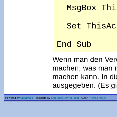
MsgBox This
Set ThisAcc
End Sub
Wenn man den Verwe
machen, was man mi
machen kann. In di
ausgegeben. (Es gi
Powered by
CMSimple
- Template by
CMSimple-Styles.com
- Autor:
Thomas Möller