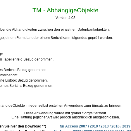
TM - AbhängigeObjekte
Version 4.03
über die Abhängigkeiten zwischen den einzelnen Datenbankobjekten.
age, einem Formular oder einem Bericht kann folgendes geprüft werden:
ge.
inem Tabellenfeld Bezug genommen.
ines Berichts Bezug genommen.
nterbericht.
 eine Listbox Bezug genommen.
r eines Berichts Bezug genommen.
bhängigeObjekte in jeder selbst erstellten Anwendung zum Einsatz zu bringen.
Diese Anwendung wurde mit großer Sorgfalt erstellt.
Eine Haftung jeglicher Art wird jedoch ausdrücklich ausgeschlossen.
en Sie hier den Download **)
für Access 2007 / 2010 / 2013 / 2016 / 2019