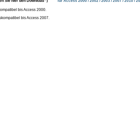
ten Sie hier den Download *)
für Access 2000 / 2002 / 2003 / 2007 / 2010 / 
skompatibel bis Access 2000.
rtskompatibel bis Access 2007.