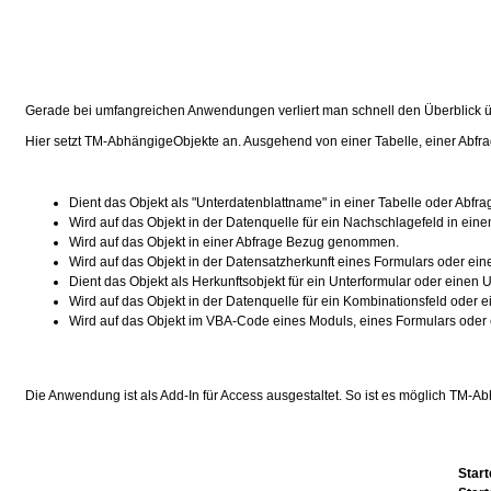
Gerade bei umfangreichen Anwendungen verliert man schnell den Überblick 
Hier setzt TM-AbhängigeObjekte an. Ausgehend von einer Tabelle, einer Abfr
Dient das Objekt als "Unterdatenblattname" in einer Tabelle oder Abfra
Wird auf das Objekt in der Datenquelle für ein Nachschlagefeld in e
Wird auf das Objekt in einer Abfrage Bezug genommen.
Wird auf das Objekt in der Datensatzherkunft eines Formulars oder e
Dient das Objekt als Herkunftsobjekt für ein Unterformular oder einen U
Wird auf das Objekt in der Datenquelle für ein Kombinationsfeld oder
Wird auf das Objekt im VBA-Code eines Moduls, eines Formulars ode
Die Anwendung ist als Add-In für Access ausgestaltet. So ist es möglich TM-A
Start